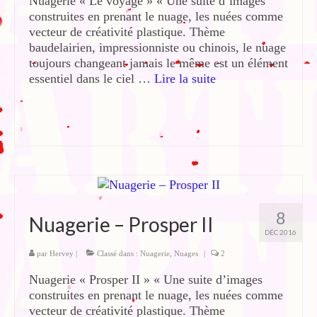
Nuagerie « Le voyage » « Une suite d’images
construites en prenant le nuage, les nuées comme
vecteur de créativité plastique. Thème
baudelairien, impressionniste ou chinois, le nuage
toujours changeant jamais le même est un élément
essentiel dans le ciel …
Lire la suite­­
8
Nuagerie – Prosper II
DÉC 2016
par
Hervey
|
Classé dans :
Nuagerie
,
Nuages
|
2
Nuagerie « Prosper II » « Une suite d’images
construites en prenant le nuage, les nuées comme
vecteur de créativité plastique. Thème