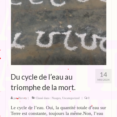
Blog
Bibliographie
Edition de Cartes postales.
Au temps du Covid
Post-it politiques
14
Du cycle de l’eau au
MAI 2024
triomphe de la mort.
par
Hervey
|
Classé dans :
Nuages
,
Uncategorized
|
0
Le cycle de l’eau. Oui, la quantité totale d’eau sur
Terre est constante, toujours la même.Non, l’eau