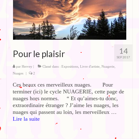
14
Pour le plaisir
SEP 2017
par
Hervey
|
Classé dans :
Expositions
,
Livre d'artiste
,
Nuagerie
,
Nuages
|
2
Ces beaux ces merveilleux nuages. Pour
terminer (ici) le cycle NUAGERIE, cette page de
nuages hors normes. “ Et qu’aimes-tu donc,
extraordinaire étranger ? J’aime les nuages, les
nuages qui passent au loin, les merveilleux …
Lire la suite­­