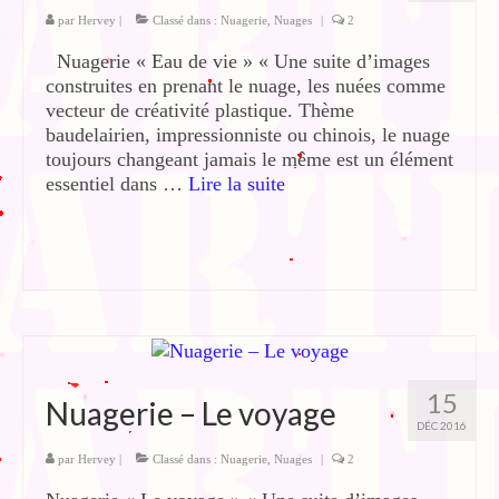
par
Hervey
|
Classé dans :
Nuagerie
,
Nuages
|
2
Nuagerie « Eau de vie » « Une suite d’images
construites en prenant le nuage, les nuées comme
vecteur de créativité plastique. Thème
baudelairien, impressionniste ou chinois, le nuage
toujours changeant jamais le même est un élément
essentiel dans …
Lire la suite­­
15
Nuagerie – Le voyage
DÉC 2016
par
Hervey
|
Classé dans :
Nuagerie
,
Nuages
|
2