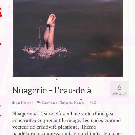
6
Nuagerie – L’eau-delà
JAN 2017
par
Hervey
|
Classé dans :
Nuagerie
,
Nuages
|
2
Nuagerie « L’eau-delà » « Une suite d’images
construites en prenant le nuage, les nuées comme
vecteur de créativité plastique. Thème
baudelairien, impressionniste ou chinois, le nuage