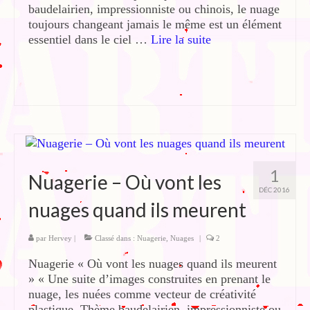
baudelairien, impressionniste ou chinois, le nuage
toujours changeant jamais le même est un élément
essentiel dans le ciel …
Lire la suite­­
1
Nuagerie – Où vont les
DÉC 2016
nuages quand ils meurent
par
Hervey
|
Classé dans :
Nuagerie
,
Nuages
|
2
Nuagerie « Où vont les nuages quand ils meurent
» « Une suite d’images construites en prenant le
nuage, les nuées comme vecteur de créativité
plastique. Thème baudelairien, impressionniste ou