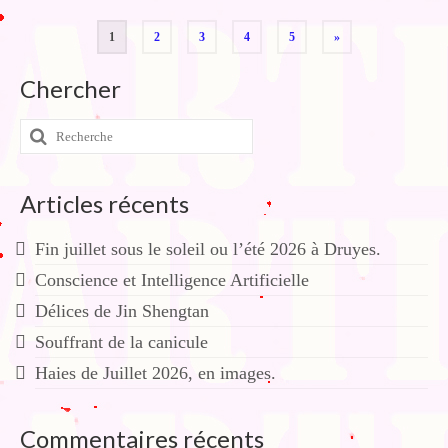
Pagination
1
2
3
4
5
»
des
Chercher
publications
Rechercher
:
Articles récents
Fin juillet sous le soleil ou l’été 2026 à Druyes.
Conscience et Intelligence Artificielle
Délices de Jin Shengtan
Souffrant de la canicule
Haies de Juillet 2026, en images.
Commentaires récents