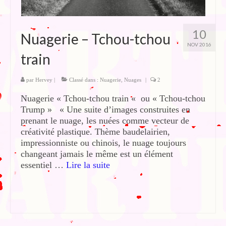
10
Nuagerie – Tchou-tchou
NOV 2016
train
par
Hervey
|
Classé dans :
Nuagerie
,
Nuages
|
2
Nuagerie « Tchou-tchou train « ou « Tchou-tchou
Trump » « Une suite d’images construites en
prenant le nuage, les nuées comme vecteur de
créativité plastique. Thème baudelairien,
impressionniste ou chinois, le nuage toujours
changeant jamais le même est un élément
essentiel …
Lire la suite­­