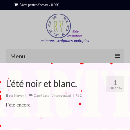
Votre panier d'achats
-
0.00
€
peintures-sculptures-multiples
Menu
Shop
L’été noir et blanc.
1
Sculptures
JUIL 2026
Bois flottés
par
Hervey
|
Classé dans :
Uncategorized
|
2
l’été encore.
Peinture : Cartes et Itinéraires
Déclinaisons