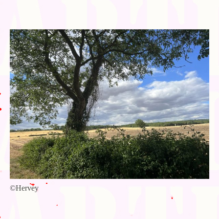
Blog
Bibliographie
Edition de Cartes postales.
Au temps du Covid
Post-it politiques
©Hervey