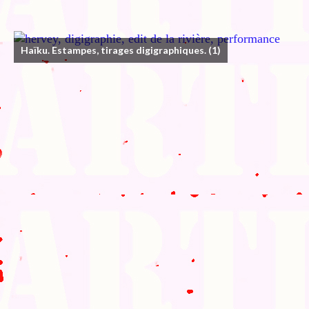
Haïku. Estampes, tirages digigraphiques.
(1)