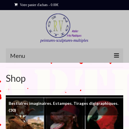
Votre panier d'achats
-
0.00
€
peintures-sculptures-multiples
Menu
Shop
Shop
Sculptures
Bois flottés
Bestiaires imaginaires. Estampes. Tirages digigraphiques.
Peinture : Cartes et Itinéraires
(30)
Déclinaisons