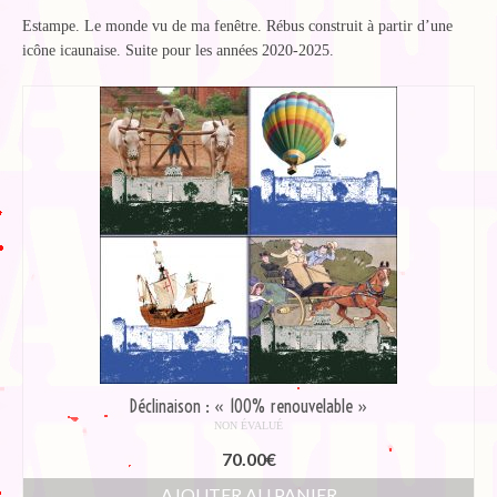
Blog
Estampe. Le monde vu de ma fenêtre. Rébus construit à partir d’une
Bibliographie
icône icaunaise. Suite pour les années 2020-2025.
Edition de Cartes postales.
Au temps du Covid
Post-it politiques
Déclinaison : « 100% renouvelable »
NON ÉVALUÉ
70.00
€
AJOUTER AU PANIER