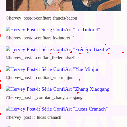
©hervey_post-it-confitart_francis-bacon
©hervey_post-it-confitart_le-tintoret
©hervey_post-it-confiart_frederic-bazille
©hervey_post-it-confitart_yue-minjun
©hervey_post-it_confitart_zhang-xiaogang
©hervey_post-it_lucas-cranach