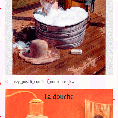
©hervey_post-it_confitart_norman-rockwell