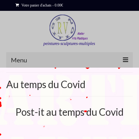
Votre panier d'achats
-
0.00
€
peintures-sculptures-multiples
Menu
Shop
Au temps du Covid
Sculptures
Bois flottés
Post-it au temps du Covid
Peinture : Cartes et Itinéraires
Déclinaisons