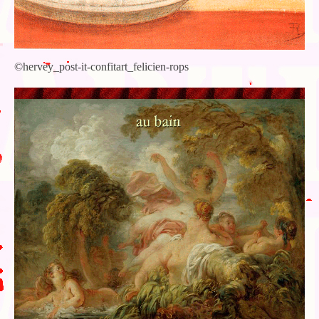
©hervey_post-it-confitart_felicien-rops