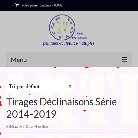
Votre panier d'achats
-
0.00
€
peintures-sculptures-multiples
Menu
Shop
Sculptures
Tirages Déclinaisons Série
Bois flottés
2014-2019
Peinture : Cartes et Itinéraires
Déclinaisons
Affichage de 1–12 sur 41 résultats