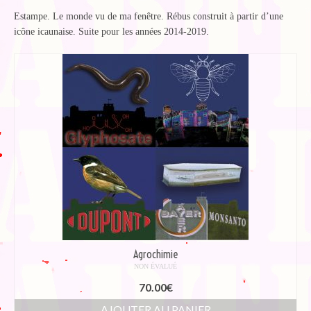
Blog
Estampe. Le monde vu de ma fenêtre. Rébus construit à partir d’une
Bibliographie
icône icaunaise. Suite pour les années 2014-2019.
Edition de Cartes postales.
Au temps du Covid
Post-it politiques
Agrochimie
NON ÉVALUÉ
70.00
€
AJOUTER AU PANIER