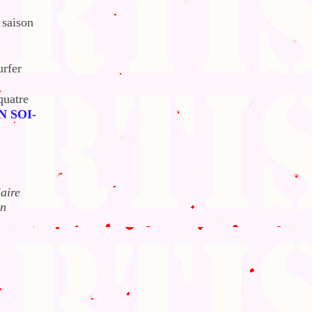
 saison
urfer
quatre
N SOI-
laire
un