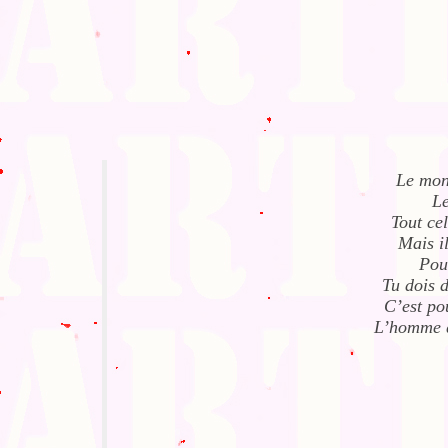
Le mond
Le
Tout cel
Mais il
Pour
Tu dois d
C’est po
L’homme q