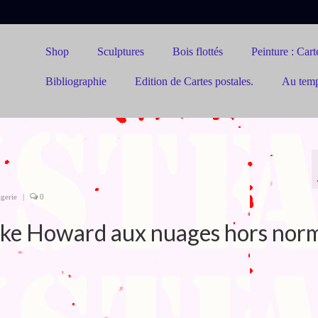
Shop
Sculptures
Bois flottés
Peinture : Carte
Bibliographie
Edition de Cartes postales.
Au tem
gerie
|
0
 Luke Howard aux nuages hors nor