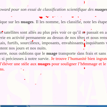
ard pour son essai de classification scientifique des
nuage
ique sur les
nuages
. Il les nomme, les classifie, note les étap
 satellites sont allés au plus près voir ce qu’il se passait en a
ie en activité permanente au dessus de nos têtes et nous ren
ais, furtifs, sourcilleux, imposants, envahissants, inquiétants 
ent nos jours et nos nuits.
terre, nous oublions que le
nuage
transporte sans frais et sans
u si précieuses à notre survie.
Je trouve l’humanité bien ingrat
’élever une stèle aux
nuages
pour souligner l’hommage et le 
ns.