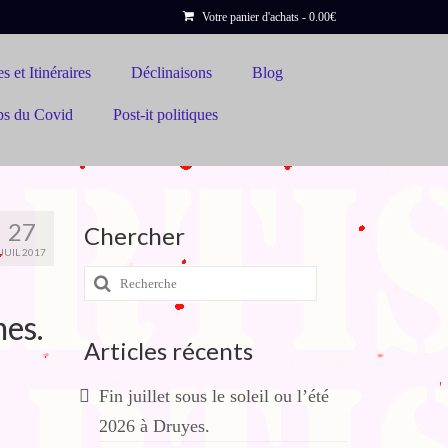
Votre panier d'achats
-
0.00
€
s et Itinéraires
Déclinaisons
Blog
ps du Covid
Post-it politiques
27
Chercher
JUIL 2017
Rechercher
:
mes.
Articles récents
Fin juillet sous le soleil ou l’été
2026 à Druyes.