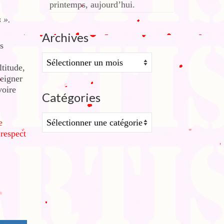
printemps, aujourd’hui.
s
».
Archives
es
Archives
ltitude,
seigner
voire
Catégories
Catégories
e
respect