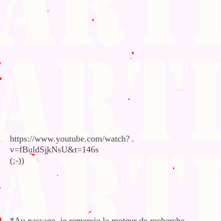
https://www.youtube.com/watch?
v=fBuldSjkNsU&t=146s
(;-))
*Au passage, je remercie le moteur de recherche