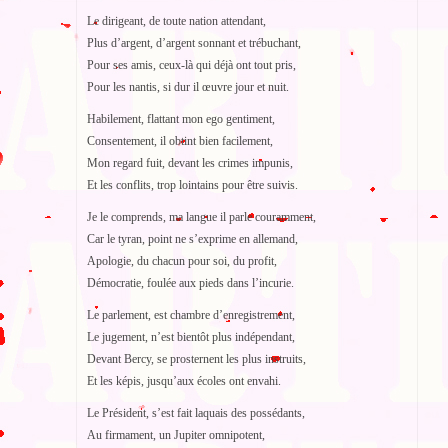
Le dirigeant, de toute nation attendant,
Plus d’argent, d’argent sonnant et trébuchant,
Pour ses amis, ceux-là qui déjà ont tout pris,
Pour les nantis, si dur il œuvre jour et nuit.
Habilement, flattant mon ego gentiment,
Consentement, il obtint bien facilement,
Mon regard fuit, devant les crimes impunis,
Et les conflits, trop lointains pour être suivis.
Je le comprends, ma langue il parle couramment,
Car le tyran, point ne s’exprime en allemand,
Apologie, du chacun pour soi, du profit,
Démocratie, foulée aux pieds dans l’incurie.
Le parlement, est chambre d’enregistrement,
Le jugement, n’est bientôt plus indépendant,
Devant Bercy, se prosternent les plus instruits,
Et les képis, jusqu’aux écoles ont envahi.
Le Président, s’est fait laquais des possédants,
Au firmament, un Jupiter omnipotent,