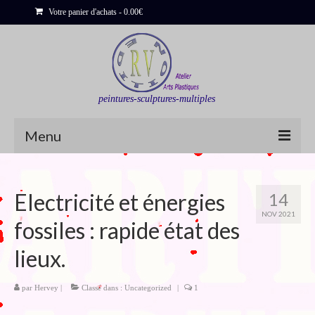
Votre panier d'achats
-
0.00
€
peintures-sculptures-multiples
Menu
Shop
Electricité et énergies
14
Sculptures
NOV 2021
fossiles : rapide état des
Bois flottés
lieux.
Peinture : Cartes et Itinéraires
Déclinaisons
par
Hervey
|
Classé dans :
Uncategorized
|
1