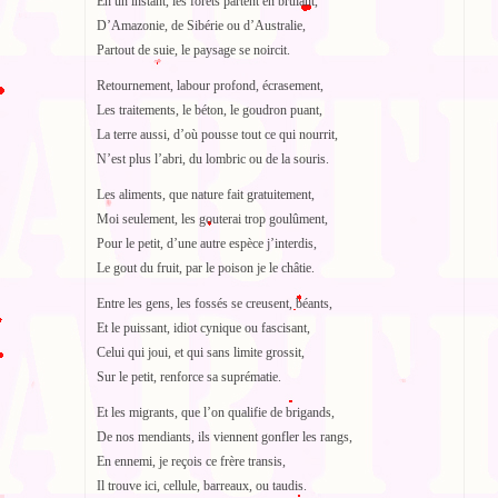
En un instant, les forêts partent en brûlant,
D’Amazonie, de Sibérie ou d’Australie,
Partout de suie, le paysage se noircit.
Retournement, labour profond, écrasement,
Les traitements, le béton, le goudron puant,
La terre aussi, d’où pousse tout ce qui nourrit,
N’est plus l’abri, du lombric ou de la souris.
Les aliments, que nature fait gratuitement,
Moi seulement, les gouterai trop goulûment,
Pour le petit, d’une autre espèce j’interdis,
Le gout du fruit, par le poison je le châtie.
Entre les gens, les fossés se creusent, béants,
Et le puissant, idiot cynique ou fascisant,
Celui qui joui, et qui sans limite grossit,
Sur le petit, renforce sa suprématie.
Et les migrants, que l’on qualifie de brigands,
De nos mendiants, ils viennent gonfler les rangs,
En ennemi, je reçois ce frère transis,
Il trouve ici, cellule, barreaux, ou taudis.