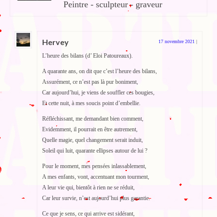
Peintre - sculpteur - graveur
Hervey
17 novembre 2021
|
L’heure des bilans (d’ Eloi Patoureaux).
A quarante ans, on dit que c’est l’heure des bilans,
Assurément, ce n’est pas là pur boniment,
Car aujourd’hui, je viens de souffler ces bougies,
Et cette nuit, à mes soucis point d’embellie.
Réfléchissant, me demandant bien comment,
Evidemment, il pourrait en être autrement,
Quelle magie, quel changement serait induit,
Soleil qui luit, quarante ellipses autour de lui ?
Pour le moment, mes pensées inlassablement,
A mes enfants, vont, accentuant mon tourment,
A leur vie qui, bientôt à rien ne se réduit,
Car leur survie, n’est aujourd’hui plus garantie.
Ce que je sens, ce qui arrive est sidérant,