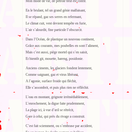
Mon mode de vie, de pétrole brut est confit.
En le brulant, tel un grand génie malfaisant,
Il se répand, gaz ses serres en refermant,
Le climat cuit, vent devient tempête en furie,
L’air s’alourdit, fine particule l’obscurcit.
Dans l’Océan, de plastique un nouveau continent,
Grâce aux courants, mes poubelles en sont l’aliment,
Mais c’est aussi, piège mortel qui s’en saisit,
Et bientôt git, mouette, hareng, posidonie.
Anciens ciments, les glaciers fondent lentement,
Comme saignant, gaz et virus libérant,
A l’agonie, surface froide qui fléchit,
Elle s’assombrit, et puis plus rien ne réfléchit.
L’eau en montant, grignote irrémédiablement,
L’enrochement, la digue faite prudemment,
La plage ici, à vue d’œil se rétrécit,
Gare à celui, qui près du rivage a construit.
C’est fait sciemment, ou s’embrase par accident,