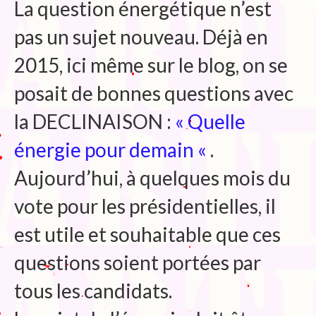
La question énergétique n’est
Blog
pas un sujet nouveau. Déjà en
Bibliographie
2015, ici même sur le blog, on se
Edition de Cartes postales.
posait de bonnes questions avec
Au temps du Covid
la DECLINAISON :
« Quelle
Post-it politiques
énergie pour demain «
.
Aujourd’hui, à quelques mois du
vote pour les présidentielles, il
est utile et souhaitable que ces
questions soient portées par
tous les candidats.