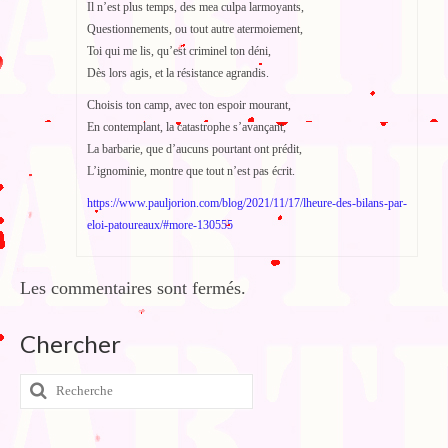
Il n’est plus temps, des mea culpa larmoyants,
Questionnements, ou tout autre atermoiement,
Toi qui me lis, qu’est criminel ton déni,
Dès lors agis, et la résistance agrandis.
Choisis ton camp, avec ton espoir mourant,
En contemplant, la catastrophe s’avançant,
La barbarie, que d’aucuns pourtant ont prédit,
L’ignominie, montre que tout n’est pas écrit.
https://www.pauljorion.com/blog/2021/11/17/lheure-des-bilans-par-
eloi-patoureaux/#more-130555
Les commentaires sont fermés.
Chercher
Rechercher
: