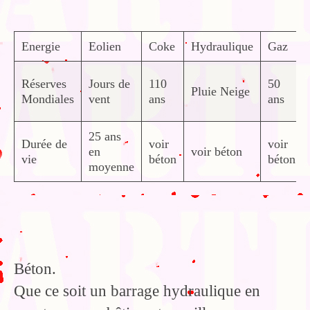
Energie
Eolien
Coke
Hydraulique
Gaz
Réserves
Jours de
110
50
Pluie Neige
Mondiales
vent
ans
ans
25 ans
Durée de
voir
voir
en
voir béton
vie
béton
béton
moyenne
Béton.
Que ce soit un barrage hydraulique en