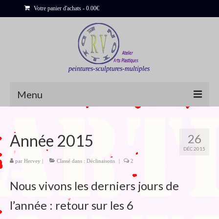
Votre panier d'achats
-
0.00
€
peintures-sculptures-multiples
Menu
Shop
Année 2015
26
Sculptures
DÉC 2015
Bois flottés
par
Hervey
|
Classé dans :
Déclinaisons
|
2
Peinture : Cartes et Itinéraires
Nous vivons les derniers jours de
Déclinaisons
l’année : retour sur les 6