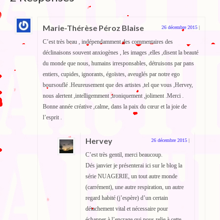
Marie-Thérèse Péroz Blaise
26 décembre 2015
|
C’est très beau , indépendamment des commentaires des
déclinaisons souvent anxiogènes , les images ,elles ,disent la beauté
du monde que nous, humains irresponsables, détruisons par pans
entiers, cupides, ignorants, égoïstes, aveuglés par notre ego
boursouflé .Heureusement que des artistes ,tel que vous ,Hervey,
nous alertent ,intelligemment ,ironiquement ,joliment .Merci .
Bonne année créative ,calme, dans la paix du cœur et la joie de
l’esprit .
Hervey
26 décembre 2015
|
C’est très gentil, merci beaucoup.
Dés janvier je présenterai ici sur le blog la
série NUAGERIE, un tout autre monde
(carrément), une autre respiration, un autre
regard habité (j’espère) d’un certain
détachement vital et nécessaire pour
échapper à l’encrage qui nous relie à cette