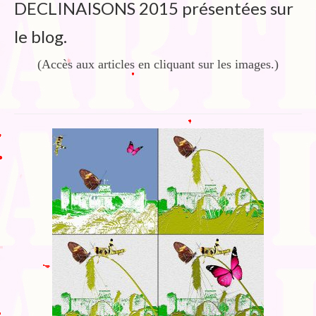
Blog
DECLINAISONS 2015 présentées sur
Bibliographie
le blog.
Edition de Cartes postales.
(Accès aux articles en cliquant sur les images.)
Au temps du Covid
Post-it politiques