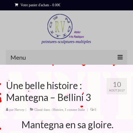
Votre panier d'achats
-
0.00
€
peintures-sculptures-multiples
Menu
Shop
Une belle histoire :
10
Sculptures
AOÛT 2017
Mantegna – Bellini 3
Bois flottés
Peinture : Cartes et Itinéraires
par
Hervey
|
Classé dans :
Histoire
,
I comme Italie
|
0
Mantegna en sa gloire.
Déclinaisons