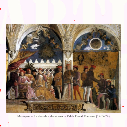
Mantegna « La chambre des époux » Palais Ducal Mantoue (1465-74)