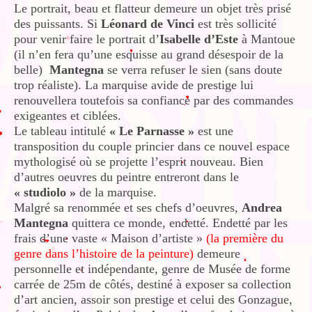
Le portrait, beau et flatteur demeure un objet très prisé
des puissants. Si
Léonard de Vinci
est très sollicité
pour venir faire le portrait d’
Isabelle d’Este
à Mantoue
(il n’en fera qu’une esquisse au grand désespoir de la
belle)
Mantegna
se verra refuser le sien (sans doute
trop réaliste). La marquise avide de prestige lui
renouvellera toutefois sa confiance par des commandes
exigeantes et ciblées.
Le tableau intitulé
« Le Parnasse »
est une
transposition du couple princier dans ce nouvel espace
mythologisé où se projette l’esprit nouveau. Bien
d’autres oeuvres du peintre entreront dans le
« studiolo »
de la marquise.
Malgré sa renommée et ses chefs d’oeuvres,
Andrea
Mantegna
quittera ce monde, endetté. Endetté par les
frais d’une vaste « Maison d’artiste »
(la première du
genre dans l’histoire de la peinture)
demeure
personnelle et indépendante, genre de Musée de forme
carrée de 25m de côtés, destiné à exposer sa collection
d’art ancien, assoir son prestige et celui des Gonzague,