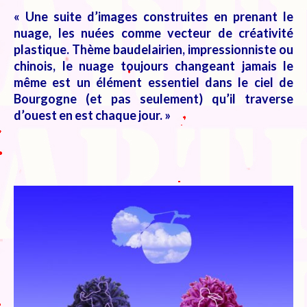
Blog
« Une suite d’images construites en prenant le
Bibliographie
nuage, les nuées comme vecteur de créativité
plastique. Thème baudelairien, impressionniste ou
Edition de Cartes postales.
chinois, le nuage toujours changeant jamais le
même est un élément essentiel dans le ciel de
Au temps du Covid
Bourgogne (et pas seulement) qu’il traverse
d’ouest en est chaque jour. »
Post-it politiques