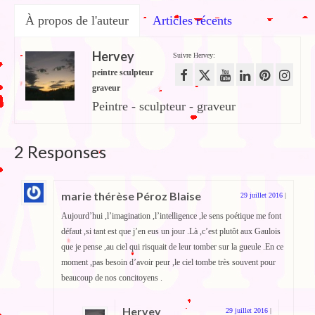
À propos de l'auteur
Articles récents
Hervey
Suivre Hervey:
peintre sculpteur
graveur
Peintre - sculpteur - graveur
2 Responses
marie thérèse Péroz Blaise
29 juillet 2016
|
Aujourd’hui ,l’imagination ,l’intelligence ,le sens poétique me font
défaut ,si tant est que j’en eus un jour .Là ,c’est plutôt aux Gaulois
que je pense ,au ciel qui risquait de leur tomber sur la gueule .En ce
moment ,pas besoin d’avoir peur ,le ciel tombe très souvent pour
beaucoup de nos concitoyens .
Hervey
29 juillet 2016
|