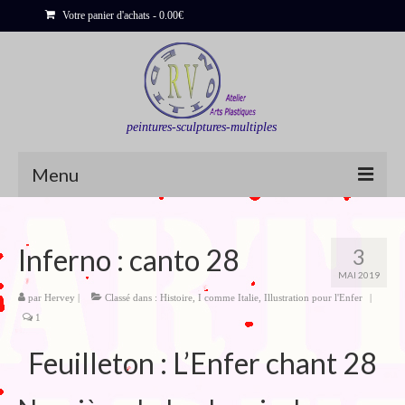
Votre panier d'achats
-
0.00
€
peintures-sculptures-multiples
Menu
Shop
Inferno : canto 28
3
Sculptures
MAI 2019
Bois flottés
par
Hervey
|
Classé dans :
Histoire
,
I comme Italie
,
Illustration pour l'Enfer
|
1
Peinture : Cartes et Itinéraires
Feuilleton : L’Enfer chant 28
Déclinaisons