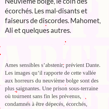
Neuvième bolge, le coin des
Blog
écorchés. Les mal-disants et
Bibliographie
faiseurs de discordes. Mahomet,
Edition de Cartes postales.
Ali et quelques autres.
Au temps du Covid
Post-it politiques
Ames sensibles s’abstenir, prévient Dante.
Les images qu’il rapporte de cette vallée
aux horreurs du neuvième bolge sont des
plus saignantes. Une prison sous-terraine
où tournent sans fin les prévenus,
condamnés à être dépecés, écorchés,