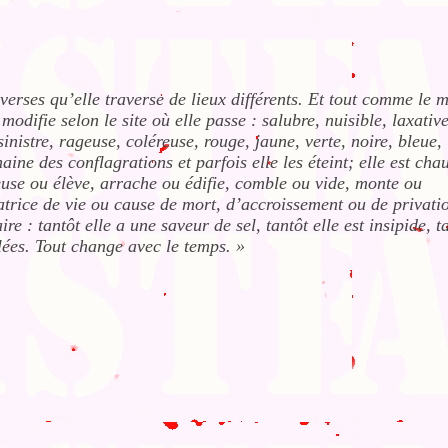
erses qu’elle traverse de lieux différents. Et tout comme le m
modifie selon le site où elle passe : salubre, nuisible, laxative
sinistre, rageuse, coléreuse, rouge, jaune, verte, noire, bleue,
aine des conflagrations et parfois elle les éteint; elle est cha
creuse ou élève, arrache ou édifie, comble ou vide, monte ou
atrice de vie ou cause de mort, d’accroissement ou de privati
aire : tantôt elle a une saveur de sel, tantôt elle est insipide, t
lées. Tout change avec le temps. »