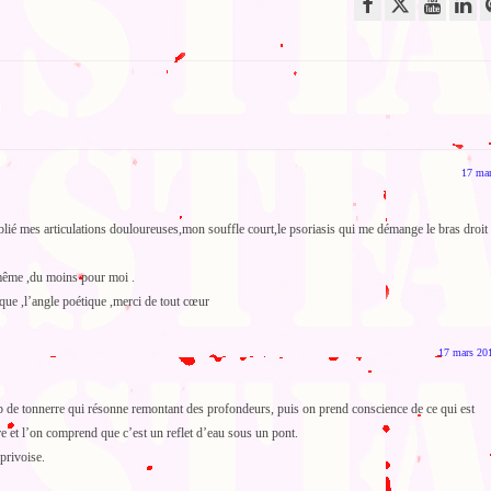
17 mar
lié mes articulations douloureuses,mon souffle court,le psoriasis qui me démange le bras droit 
i-même ,du moins pour moi .
agique ,l’angle poétique ,merci de tout cœur
17 mars 20
oup de tonnerre qui résonne remontant des profondeurs, puis on prend conscience de ce qui est
ivre et l’on comprend que c’est un reflet d’eau sous un pont.
privoise.