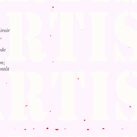
iroir
,
ude
on;
antôt