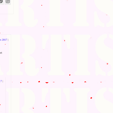
s 2017
|
et
17
|