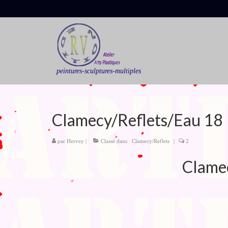
peintures-sculptures-multiples
Clamecy/Reflets/Eau 18
par
Hervey
|
Classé dans :
Clamecy/Reflets
|
2
Clame