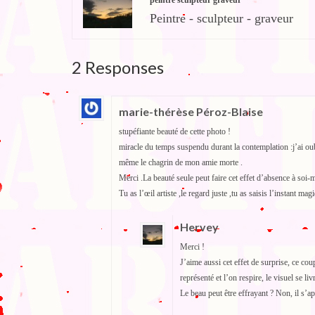
Peintre - sculpteur - graveur
2 Responses
marie-thérèse Péroz-Blaise
stupéfiante beauté de cette photo !
miracle du temps suspendu durant la contemplation :j’ai oub
même le chagrin de mon amie morte .
Merci .La beauté seule peut faire cet effet d’absence à so
Tu as l’œil artiste ,le regard juste ,tu as saisis l’instant m
Hervey
Merci !
J’aime aussi cet effet de surprise, ce c
représenté et l’on respire, le visuel se l
Le beau peut être effrayant ? Non, il s’ap