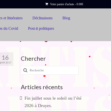
Votre panier d'achats
-
0.00
€
s et Itinéraires
Déclinaisons
Blog
ps du Covid
Post-it politiques
16
Chercher
MAR 2017
Rechercher
:
Articles récents
Fin juillet sous le soleil ou l’été
2026 à Druyes.