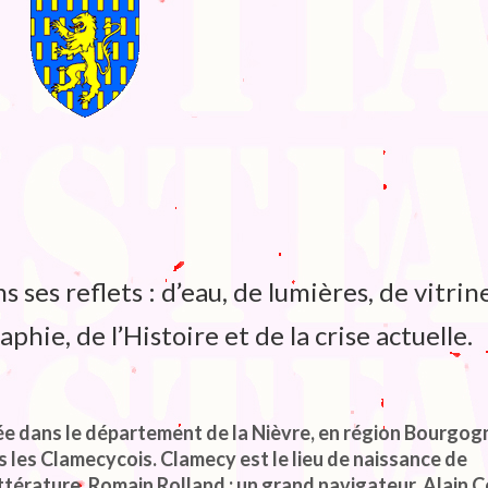
s ses reflets : d’eau, de lumières, de vitrin
phie, de l’Histoire et de la crise actuelle.
e dans le département de la Nièvre, en région Bourgog
 les Clamecycois. Clamecy est le lieu de naissance de
ittérature, Romain Rolland ; un grand navigateur, Alain C