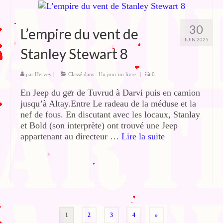
30
L’empire du vent de
JUIN 2025
Stanley Stewart 8
par
Hervey
|
Classé dans :
Un jour un livre
|
0
En Jeep du ger de Tuvrud à Darvi puis en camion
jusqu’à Altay.Entre Le radeau de la méduse et la
nef de fous. En discutant avec les locaux, Stanlay
et Bold (son interprète) ont trouvé une Jeep
appartenant au directeur …
Lire la suite­­
Pagination
1
2
3
4
»