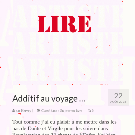
Blog
Bibliographie
Edition de Cartes postales.
Au temps du Covid
Post-it politiques
22
Additif au voyage …
AOÛT 2025
par
Hervey
|
Classé dans :
Un jour un livre
|
0
Tout comme j’ai eu plaisir à me mettre dans les
pas de Dante et Virgile pour les suivre dans