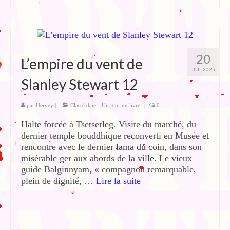
20
L’empire du vent de
JUIL 2025
Slanley Stewart 12
par
Hervey
|
Classé dans :
Un jour un livre
|
0
Halte forcée à Tsetserleg. Visite du marché, du
dernier temple bouddhique reconverti en Musée et
rencontre avec le dernier lama du coin, dans son
misérable ger aux abords de la ville. Le vieux
guide Balginnyam, « compagnon remarquable,
plein de dignité, …
Lire la suite­­