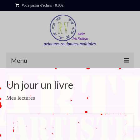
Votre panier d'achats
-
0.00
€
peintures-sculptures-multiples
Menu
Shop
Un jour un livre
Sculptures
Mes lectures
Bois flottés
Peinture : Cartes et Itinéraires
Déclinaisons