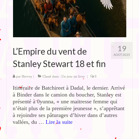
19
L’Empire du vent de
AOÛT 2025
Stanley Stewart 18 et fin
par
Hervey
|
Classé dans :
Un jour un livre
|
0
Itinéraire de Batchireet à Dadal, le dernier. Arrivé
à Binder dans le camion du boucher, Stanley est
présenté à 0yunna, « une maitresse femme qui
n’était plus de la première jeunesse », s’apprêtant
à rejoindre ses pâturages d’hiver dans d’autres
vallées, du …
Lire la suite­­