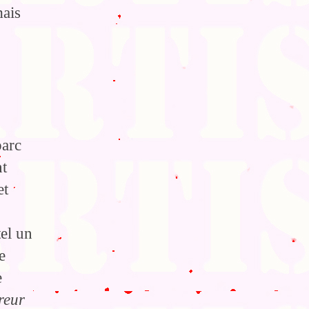
mais
parc
nt
et
el un
e
e
reur