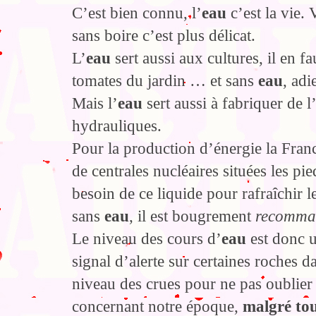
C’est bien connu, l’
eau
c’est la vie.
sans boire c’est plus délicat.
L’
eau
sert aussi aux cultures, il en 
tomates du jardin … et sans
eau
, ad
Mais l’
eau
sert aussi à fabriquer de l
hydrauliques.
Pour la production d’énergie la Fran
de centrales nucléaires situées les pie
besoin de ce liquide pour rafraîchir l
sans
eau
, il est bougrement
recomma
Le niveau des cours d’
eau
est donc u
signal d’alerte sur certaines roches d
niveau des crues pour ne pas oublier
concernant notre époque,
malgré to