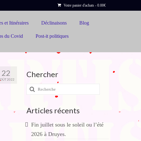
Votre panier d'achats
-
0.00
€
s et Itinéraires
Déclinaisons
Blog
ps du Covid
Post-it politiques
22
Chercher
OÛT 2022
Rechercher
:
Articles récents
Fin juillet sous le soleil ou l’été
2026 à Druyes.