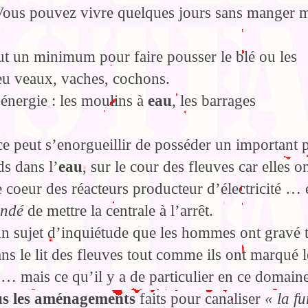
 Vous pouvez vivre quelques jours sans manger 
faut un minimum pour faire pousser le blé ou les
ieu veaux, vaches, cochons.
’énergie : les moulins à
eau
, les barrages
ce peut s’enorgueillir de posséder un important 
ds dans l’
eau
, sur le cour des fleuves car elles o
e coeur des réacteurs producteur d’électricité … 
ndé
de mettre la centrale à l’arrêt.
n sujet d’inquiétude que les hommes ont gravé t
ans le lit des fleuves tout comme ils ont marqué l
 … mais ce qu’il y a de particulier en ce domain
us les aménagements
faits pour canaliser
« la fu