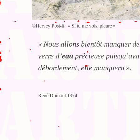
©Hervey Post-it : « Si tu me vois, pleure »
« Nous allons bientôt manquer de
verre d’
eau
précieuse puisqu’avant
débordement, elle manquera ».
René Dumont 1974