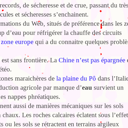
records, de sécheresse et de crue, passant du trè
icules et sécheresses s’enchainent.
rmations du Web, situés de préférence dans les 
p d’eau pour réfrigérer la chauffe des circuits
 zone europe
qui a du connaitre quelques probl
est sans frontière. La
Chine n’est pas épargnée
étéo.
t zones maraichères de
la plaine du Pô
dans l’Itali
duction agricole par manque d’
eau
survient un
 des nappes phréatiques.
nnent aussi de manières mécaniques sur les sols
n chaux. Les roches calcaires éclatent sous l’effe
 ou les sols se rétractent en terrains argileux