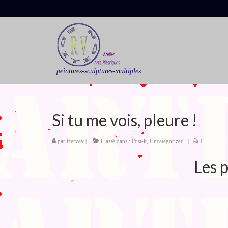
peintures-sculptures-multiples
Si tu me vois, pleure !
par
Hervey
|
Classé dans :
Post-it
,
Uncategorized
|
1
Les p