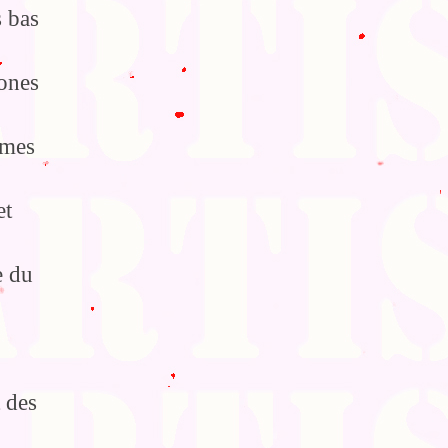
s bas
zones
èmes
et
e du
t des