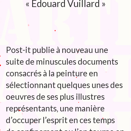
« Edouard Vuillard »
Blog
Bibliographie
Edition de Cartes postales.
Au temps du Covid
Post-it publie à nouveau une
Post-it politiques
suite de minuscules documents
consacrés à la peinture en
sélectionnant quelques unes des
oeuvres de ses plus illustres
représentants, une manière
d’occuper l’esprit en ces temps