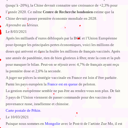
(jusqu’à -20%), la Chine devrait connaitre une croissance de +2,3% pour
l’année 2020. Ce même
Centre de Recherche londonien
estime que la
Chine devrait passer première économie mondiale en 2028.
A prendre au sérieux.
Le 8/03/2021
Après les milliards d’euros débloqués par la BCE et l’Union Européenne
pour éponger les principales pertes économiques, voici les millions de
doses qui arrivent et dans la foulée les millions de français vaccinés. Après
une année de pandémie, rien de bien glorieux à fêter, reste la com et la pub
pour masquer le bilan. Peut-on se réjouir avec 4,7% de français ayant reçu
la première dose et 2,6% la seconde.
A juger sur pièces la stratégie vaccinale en France est loin d’être parfaite.
Parmi les pays européen la
France est en queue
de peloton.
La gestion européenne semble ne pas être au rendez-vous non plus. De fait
5 pays de l’Union viennent de passer commande pour des vaccins de
provenance russe, israélienne et chinoise.
Carte postale de Pékin
.
Le 10/03/2021
Puisque nous sommes en
Mongolie
avec le Post-it de l’artiste Zue Mo, il est