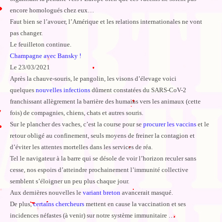
encore homologués chez eux…
Faut bien se l’avouer, l’Amérique et les relations internationales ne vont
pas changer.
Le feuilleton continue.
Champagne avec Bansky !
Le 23/03/2021
Après la chauve-souris, le pangolin, les visons d’élevage voici
quelques
nouvelles infections
dûment constatées du SARS-CoV-2
franchissant allègrement la barrière des humains vers les animaux (cette
fois) de compagnies, chiens, chats et autres souris.
Sur le plancher des vaches, c’est la course pour se
procurer les vaccins
et le
retour obligé au confinement, seuls moyens de freiner la contagion et
d’éviter les attentes mortelles dans les services de réa.
Tel le navigateur à la barre qui se désole de voir l’horizon reculer sans
cesse, nos espoirs d’atteindre prochainement l’immunité collective
semblent s’éloigner un peu plus chaque jour.
Aux dernières nouvelles le
variant breton
avancerait masqué.
De plus,
certains chercheurs
mettent en cause la vaccination et ses
incidences néfastes (à venir) sur notre système immunitaire …