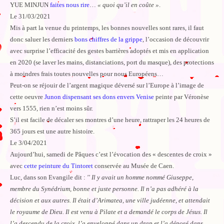
YUE MINJUN
faites nous rire
…
« quoi qu’il en coûte »
.
Le 31/03/2021
Mis à part la venue du printemps, les bonnes nouvelles sont rares, il faut
donc saluer les derniers
bons chiffres de la grippe
, l’occasion de découvrir
avec surprise l’efficacité des gestes barrières adoptés et mis en application
en 2020 (se laver les mains, distanciations, port du masque), des protections
à moindres frais toutes nouvelles pour nous Européens…
Peut-on se réjouir de l’argent magique déversé sur l’Europe à l’image de
cette oeuvre
Junon dispensant ses dons envers Venise
peinte par Véronèse
vers 1555, rien n’est moins sûr.
S’il est facile de décaler ses montres d’une heure, rattraper les 24 heures de
365 jours est une autre histoire.
Le 3/04/2021
Aujourd’hui, samedi de Pâques c’est l’évocation des « descentes de croix »
avec
cette peinture du Tintoret
conservée au Musée de Caen.
Luc, dans son Evangile dit :
′′ Il y avait un homme nommé Giuseppe,
membre du Synédrium, bonne et juste personne. Il n’a pas adhéré à la
décision et aux autres. Il était d’Arimatea, une ville judéenne, et attendait
le royaume de Dieu. Il est venu à Pilate et a demandé le corps de Jésus. Il
l’a descendu de la croix, l’a enveloppé dans un drap et l’a déposé dans