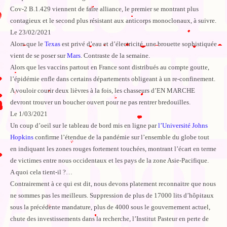
Cov-2 B.1.429 viennent de faire alliance, le premier se montrant plus
contagieux et le second plus résistant aux anticorps monoclonaux, à suivre.
Le 23/02/2021
Alors que le
Texas
est privé d’eau et d’électricité, une brouette sophistiquée
vient de se poser sur
Mars
. Contraste de la semaine.
Alors que les vaccins partout en France sont distribués au compte goutte,
l’épidémie enfle dans certains départements obligeant à un re-confinement.
A vouloir courir deux lièvres à la fois, les chasseurs d’EN MARCHE
devront trouver un boucher ouvert pour ne pas rentrer bredouilles.
Le 1/03/2021
Un coup d’oeil sur le tableau de bord mis en ligne par
l’Université Johns
Hopkins
confirme l’étendue de la pandémie sur l’ensemble du globe tout
en indiquant les zones rouges fortement touchées, montrant l’écart en terme
de victimes entre nous occidentaux et les pays de la zone Asie-Pacifique.
A quoi cela tient-il ?…
Contrairement à ce qui est dit, nous devons platement reconnaitre que nous
ne sommes pas les meilleurs. Suppression de plus de 17000 lits d’hôpitaux
sous la précédente mandature, plus de 4000 sous le gouvernement actuel,
chute des investissements dans la recherche, l’Institut Pasteur en perte de