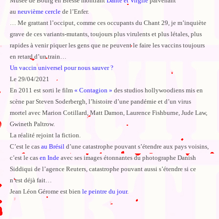
Musée de Bourg en Bresse montrant
Dante et Virgile
parvenant
au
neuvième cercle
de l’Enfer.
… Me grattant l’occiput, comme ces occupants du Chant 29, je m’inquiète
grave de ces variants-mutants, toujours plus virulents et plus létales, plus
rapides à venir piquer les gens que ne peuvent le faire les vaccins toujours
en retard d’un train…
Un vaccin universel pour nous sauver ?
Le 29/04/2021
En 2011 est sorti le film
« Contagion »
des studios hollywoodiens mis en
scène par Steven Soderbergh, l’histoire d’une pandémie et d’un virus
mortel avec Marion Cotillard, Matt Damon, Laurence Fishburne, Jude Law,
Gwineth Paltrow.
La réalité rejoint la fiction.
C’est le cas
au Brésil
d’une catastrophe pouvant s’étendre aux pays voisins,
c’est le cas
en Inde
avec ses images étonnantes du photographe Danish
Siddiqui de l’agence Reuters, catastrophe pouvant aussi s’étendre si ce
n’est déjà fait…
Jean Léon Gérome est bien
le peintre du jour
.