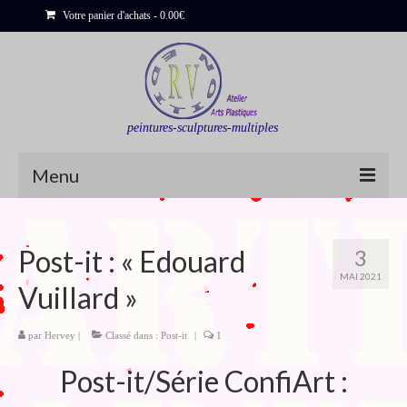
Votre panier d'achats
-
0.00
€
peintures-sculptures-multiples
Menu
Shop
Post-it : « Edouard
3
Sculptures
MAI 2021
Vuillard »
Bois flottés
Peinture : Cartes et Itinéraires
par
Hervey
|
Classé dans :
Post-it
|
1
Post-it/Série ConfiArt :
Déclinaisons