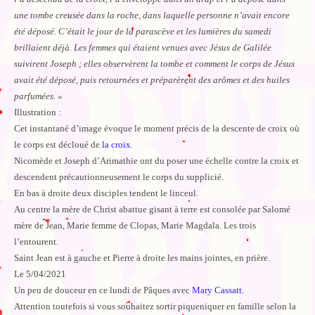
une tombe creusée dans la roche, dans laquelle personne n’avait encore
été déposé. C’était le jour de la parascève et les lumières du samedi
brillaient déjà. Les femmes qui étaient venues avec Jésus de Galilée
suivirent Joseph ; elles observèrent la tombe et comment le corps de Jésus
avait été déposé, puis retournées et préparèrent des arômes et des huiles
parfumées. »
Illustration :
Cet instantané d’image évoque le moment précis de la descente de croix où
le corps est décloué de
la croix
.
Nicomède et Joseph d’Arimathie ont du poser une échelle contre la croix et
descendent précautionneusement le corps du supplicié.
En bas à droite deux disciples tendent le linceul.
Au centre la mère de Christ abattue gisant à terre est consolée par Salomé
mère de Jean, Marie femme de Clopas, Marie Magdala. Les trois
l’entourent.
Saint Jean est à gauche et Pierre à droite les mains jointes, en prière.
Le 5/04/2021
Un peu de douceur en ce lundi de Pâques avec
Mary Cassatt
.
Attention toutefois si vous souhaitez sortir piqueniquer en famille selon la