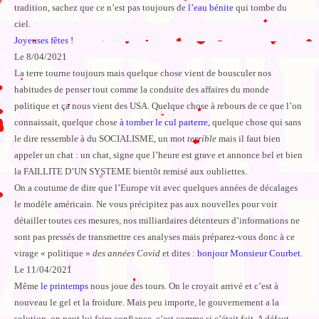
tradition, sachez que ce n’est pas toujours de
l’eau bénite
qui tombe du
ciel.
Joyeuses fêtes !
Le 8/04/2021
La terre tourne toujours mais quelque chose vient de bousculer nos
habitudes de penser tout comme la conduite des affaires du monde
politique et ça nous vient des USA. Quelque chose à rebours de ce que l’on
connaissait, quelque chose
à tomber le cul parterre
, quelque chose qui sans
le dire ressemble à du SOCIALISME, un mot
terrible
mais il faut bien
appeler un chat : un chat, signe que l’heure est grave et annonce bel et bien
la FAILLITE D’UN SYSTEME bientôt remisé aux oubliettes.
On a coutume de dire que l’Europe vit avec quelques années de décalages
le modèle américain. Ne vous précipitez pas aux nouvelles pour voir
détailler toutes ces mesures, nos milliardaires détenteurs d’informations ne
sont pas pressés de transmettre ces analyses mais préparez-vous donc à ce
virage « politique »
des années Covid
et dites :
bonjour Monsieur Courbet.
Le 11/04/2021
Même
le printemps
nous joue des tours. On le croyait arrivé et c’est à
nouveau le gel et la froidure. Mais peu importe, le gouvernement a la
solution, on peut lui faire confiance, c’est comme si c’était fait. A défaut