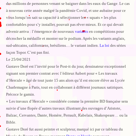
des millions de personnes venant se baigner dans les eaux du Gange. Le cas
à nouveau cette année malgré la pandémie Covid, et une aubaine pour ce
virus lorsqu’on sait sa capacité à sélectionner les « squats » les plus
confortables pour s’y installer, pouvait pas rêver mieux. Et ce qui devait
advenir arriva : l’émergence de nouveaux
variants
en compétitions pour
décrocher la médaille et monter sur le podium. Après les variants anglais,
sud-africains, californiens, brésiliens… le variant indien.
La loi
des séries
façon Topor. C’est pas fini.
Le 25/04/2021
Gustave Doré est l’invité pour le Post-it du jour, dessinateur exceptionnel
signant son premier contrat avec l’éditeur Aubert pour « Les travaux
d’Hercule » âgé de tout juste 15 ans alors qu’il est encore élève au Lycée
Charlemagne à Paris, tout en collaborant à différent journaux satiriques.
Précoce le gamin.
« Les travaux d’Hercule » considérée comme la première BD française sera
suivie d’une flopée d’autres travaux illustrant des ouvrages d’Aristote,
Balzac, Cervantes, Dante, Homère, Perrault, Rabelais, Shakespeare… ou la
Bible.
Gustave Doré fut aussi peintre et sculpteur, marqué ici par ce tableau du