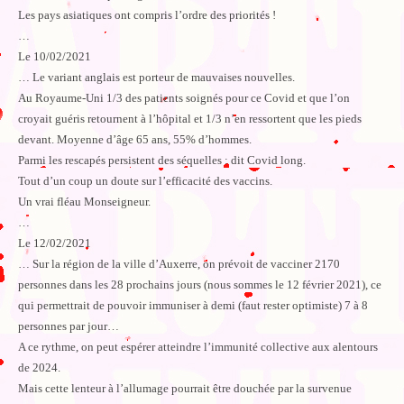
Les pays asiatiques ont compris l’ordre des priorités !
…
Le 10/02/2021
… Le variant anglais est porteur de mauvaises nouvelles.
Au Royaume-Uni 1/3 des patients soignés pour ce Covid et que l’on
croyait guéris retournent à l’hôpital et 1/3 n’en ressortent que les pieds
devant. Moyenne d’âge 65 ans, 55% d’hommes.
Parmi les rescapés persistent des séquelles : dit Covid long.
Tout d’un coup un doute sur l’efficacité des vaccins.
Un vrai fléau Monseigneur.
…
Le 12/02/2021
… Sur la région de la ville d’Auxerre, on prévoit de vacciner 2170
personnes dans les 28 prochains jours (nous sommes le 12 février 2021), ce
qui permettrait de pouvoir immuniser à demi (faut rester optimiste) 7 à 8
personnes par jour…
A ce rythme, on peut espérer atteindre l’immunité collective aux alentours
de 2024.
Mais cette lenteur à l’allumage pourrait être douchée par la survenue