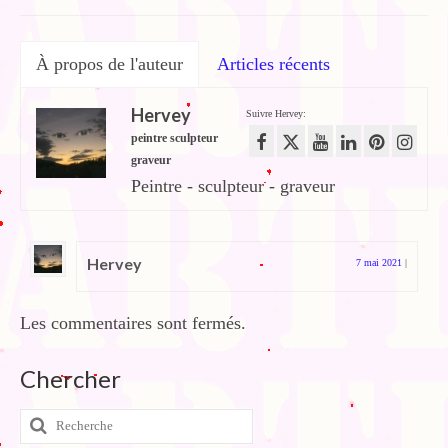
À propos de l'auteur
Articles récents
Hervey
Suivre Hervey:
peintre sculpteur
graveur
Peintre - sculpteur - graveur
Hervey
7 mai 2021
|
Les commentaires sont fermés.
Chercher
Rechercher
: