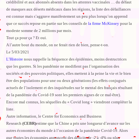
crédibilité et aux abonnés absents dans les attentes vaccinales … du défaut
de masques aux déserts médicaux dans les régions, la liste des défaillances
est connue mais s’aggrave manifestement un peu plus lorsqu’on apprend
que ce succès repose en partie sur les conseils de
la firme McKinsey
pour la
modeste somme de 2 millions par mois.
Tout ça pour ça ? Et oui.
A l’autre bout du monde, on ne ferait rien de bien, pense-t-on.
Le 5/03/2021
L’Histoire
nous rappelle la fréquence des épidémies, moins destructrices
que les guerres. Si les pandémie ne modifient pas l’organisation des
sociétés et des pouvoirs politiques, elles mettent à la peine la vie et le bien
être des populations pour une ou deux générations (les effets conjugués
actuels de l’isolement et des inquiétudes sur le mental des français résultant
de la pandémie du Covid-19 sont les premiers signes de ce mal-être).
Encore mal connus, les séquelles du « Covid long » viendront compléter la
liste.
Autre information, le Centre for Economics and Business
Research
(CEBR)
estime que la Chine a pris une longueur d’avance sur les
autres économies du monde à l’occasion de la pandémie Covid-19. Alors
que toutes les économies annoncent des déficits de -2 à -4% ou plus