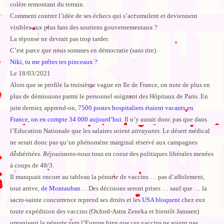
colère remontant du terrain.
Comment contrer l’idée de ses échecs qui s’accumulent et deviennent
visibles aux plus fans des soutiens gouvernementaux ?
La réponse ne devrait pas trop tarder.
C’est parce que nous sommes en démocratie (sans rire).
Niki, tu me prêtes tes pinceaux ?
Le 18/03/2021
Alors que se profile la troisième vague en Ile de France, on note de plus en
plus de démissions parmi le personnel soignant des Hôpitaux de Paris. En
juin dernier, apprend-on,
7500 postes hospitaliers étaient vacants en
France, on en compte 34 000 aujourd’hui.
Il n’y aurait donc pas que dans
l’Education Nationale que les salaires soient
attrayants
. Le désert médical
ne serait donc pas qu’un phénomène marginal réservé aux campagnes
déshéritées.
Réjouissons-nous
tous en coeur des politiques libérales menées
à coups de 49/3.
Il manquait encore au tableau la pénurie de vaccins … pas d’affolement,
tout arrive,
de Montauban
… Des décisions seront prises … sauf que … la
sacro-sainte concurrence reprend ses droits et les
USA bloquent
chez eux
toute expédition des vaccins (Oxford-Astra Zeneka et bientôt Janssen)
organisant la pénurie vers l’Europe bien que ces vaccins ne soient pas