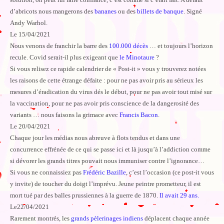
d’abricots nous mangerons des
bananes
ou des
billets de banque
. Signé
Andy Warhol.
Le 15/04/2021
Nous venons de franchir la barre des
100.000 décès
… et toujours l’horizon
recule. Covid serait-il plus exigeant que
le Minotaure
?
Si vous relisez ce rapide calendrier de « Post-it » vous y trouverez notées
les raisons de cette étrange défaite : pour ne pas avoir pris au sérieux les
mesures d’éradication du virus dés le début, pour ne pas avoir tout misé sur
la vaccination, pour ne pas avoir pris conscience de la dangerosité des
variants … nous faisons la grimace avec
Francis Bacon
.
Le 20/04/2021
Chaque jour les médias nous abreuve à flots tendus et dans une
concurrence effrénée de ce qui se passe ici et là jusqu’à l’addiction comme
si dévorer les grands titres pouvait nous immuniser contre l’ignorance…
Si vous ne connaissiez pas
Frédéric Bazille
, c’est l’occasion (ce post-it vous
y invite) de toucher du doigt l’imprévu. Jeune peintre prometteur, il est
mort tué par des balles prussiennes à la guerre de 1870.
Il avait 29 ans.
Le22/04/2021
Rarement montrés, les
grands pèlerinages indiens
déplacent chaque année