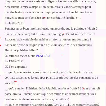
inopinée de nouveaux variants obligeant à revoir ces délais à la hausse,
nécessitant la mise à disposition de nouveaux vaccins corrigés pour
prendre le dessus sur ces mutants qui peuvent eux franchir une étape
nouvelle, puisque c’est chez eux une spécialité familiale …
Le 16/02/2021
Sommes-nous bien informés lorsqu’on nous dit que le politique (réduit à
une seule personne) fait le bon choix pour gérer l’épidémie de Covid ?
Est-ce un avis variable des médias d’information ou une constante ?
Est-ce une prise de risque jouée à pile ou face en vue des prochaines
élections présidentielles ?
Questions servies sur un
PLATEAU
.
Le 19/02/2021
Où l’on apprend :
… que la commission européenne ne veut pas révéler les chiffres des
contrats passés avec les groupes pharmaceutiques lors des commandes de
vaccins,
… qu’un ancien Président de la République a bénéficiait à 66 ans d’un joli
passe-droit à l’immunité alors que des millions de séniors attendent (les
nombreux rendez-vous avec la Justice, peut-être ?)…
…. que les mutants dits anglais SARS-Cov-2 B.1.1.7 et californiens SARS-