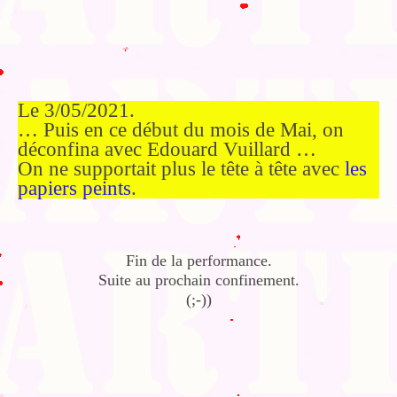
Le 3/05/2021.
… Puis en ce début du mois de Mai, on
déconfina avec Edouard Vuillard …
On ne supportait plus le tête à tête avec
les
papiers peints
.
Fin de la performance.
Suite au prochain confinement.
(;-))