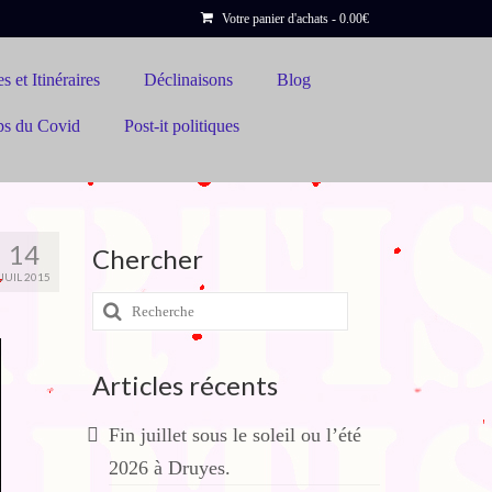
Votre panier d'achats
-
0.00
€
s et Itinéraires
Déclinaisons
Blog
ps du Covid
Post-it politiques
14
Chercher
JUIL 2015
Rechercher
:
Articles récents
Fin juillet sous le soleil ou l’été
2026 à Druyes.