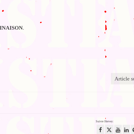
INAISON
.
Article s
Suivre Hervey: