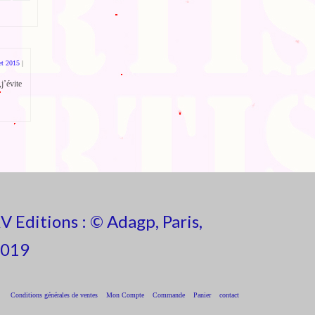
et 2015
|
j’évite
V Editions : © Adagp, Paris,
019
Conditions générales de ventes
Mon Compte
Commande
Panier
contact