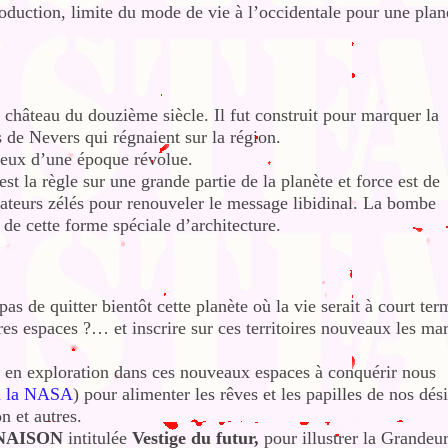
roduction, limite du mode de vie à l’occidentale pour une plan
château du douzième siècle. Il fut construit pour marquer la
 de Nevers qui régnaient sur la région.
lieux d’une époque révolue.
st la règle sur une grande partie de la planète et force est de
uateurs zélés pour renouveler le message libidinal. La bombe
de cette forme spéciale d’architecture.
pas de quitter bientôt cette planète où la vie serait à court ter
res espaces ?… et inscrire sur ces territoires nouveaux les ma
 en exploration dans ces nouveaux espaces à conquérir nous
ci la NASA
) pour alimenter les rêves et les papilles de nos dési
 et autres.
NAISON
intitulée
Vestige du futur,
pour illustrer la Grandeur