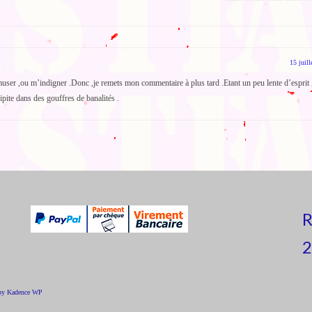
15 juill
user ,ou m’indigner .Donc ,je remets mon commentaire à plus tard .Etant un peu lente d’esprit ,
ipite dans des gouffres de banalités .
R
2
 by
Kadence WP