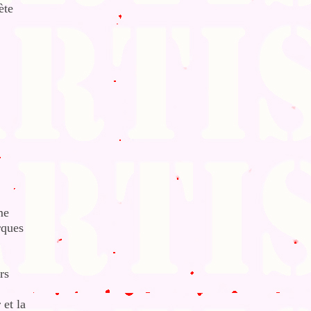
ète
me
rques
rs
 et la