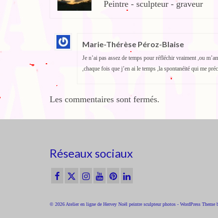
Peintre - sculpteur - graveur
Marie-Thérèse Péroz-Blaise
Je n’ai pas assez de temps pour réfléchir vraiment ,ou m’am
,chaque fois que j’en ai le temps ,la spontanéité qui me préc
Les commentaires sont fermés.
Réseaux sociaux
© 2026 Atelier en ligne de Hervey Noël peintre sculpteur photos - WordPress Theme