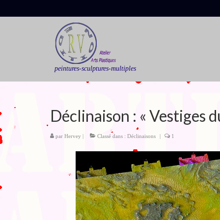
peintures-sculptures-multiples
Déclinaison : « Vestiges d
par
Hervey
|
Classé dans :
Déclinaisons
|
1