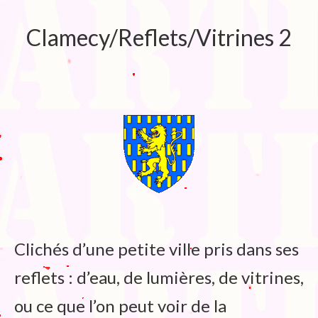
Blog
Clamecy/Reflets/Vitrines 2
Bibliographie
Edition de Cartes postales.
Au temps du Covid
Post-it politiques
Clichés d’une petite ville pris dans ses
reflets : d’eau, de lumières, de vitrines,
ou ce que l’on peut voir de la