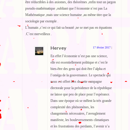
être réductibles à des axiomes, des théorèmes ,enfin tout un jargon
pseudo-mathématique ,oubliant que l’économie n’est pas La
Mathématique ,mais une science humaine ,au même titre que la
sociologie par exemple .
L’humain ,c’est ce qui fait sa beauté ,ne se met pas en équations
.C’est merveilleux .
Hervey
17 février 2017
|
En effet l’économie n’est pas une science,
elle est essentiellement politique et c’est le
bien-être des gens qui doit être l’alpha et
l’oméga de la gouvernance. Le spectacle qui
nous est offert lors de cette campagne
électorale pour la présidence de la république
ne laisse que peu de place pour l’espérance.
Dans une époque où se mêlent la très grande
complexité des phénomènes, les
changements nécessaires, l’aveuglement
manifeste, les bouleversements climatiques
et les frustrations des perdants, l’avenir n’a