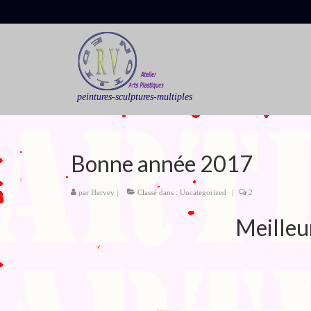
peintures-sculptures-multiples
Bonne année 2017
par
Hervey
|
Classé dans :
Uncategorized
|
2
Meilleu