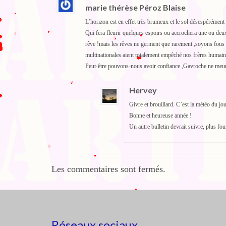
marie thérèse Péroz Blaise
L’horizon est en effet très brumeux et le sol désespérément 
Qui fera fleurir quelques espoirs ou accrochera une ou deux
rêve !mais les rêves ne germent que rarement ,soyons fous ,
multinationales aient totalement empêché nos frères humain
Peut-être pouvons-nous avoir confiance ,Gavroche ne meurt 
Hervey
Givre et brouillard. C’est la météo du jo
Bonne et heureuse année !
Un autre bulletin devrait suivre, plus fou
Les commentaires sont fermés.
Réseaux sociaux