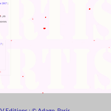
er 2017
|
s ,en
euvres
17
|
V Editions : © Adagp, Paris,