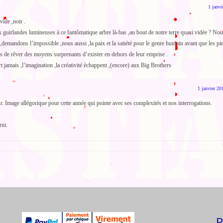
1 janvi
vide ,noir .
 guirlandes lumineuses à ce fantômatique arbre là-bas ,au bout de notre terre quasi vidée ? Nou
demandons l’impossible ,nous aussi ,la paix et la satiété pour le genre humain avant que les pi
s de rêver des moyens surprenants d’exister en dehors de leur emprise .
jamais ,l’imagination ,la créativité échappent ,(encore) aux Big Brothers
1 janvier 20
ur. Image allégorique pour cette année qui pointe avec ses complexités et nos interrogations.
rni.
R