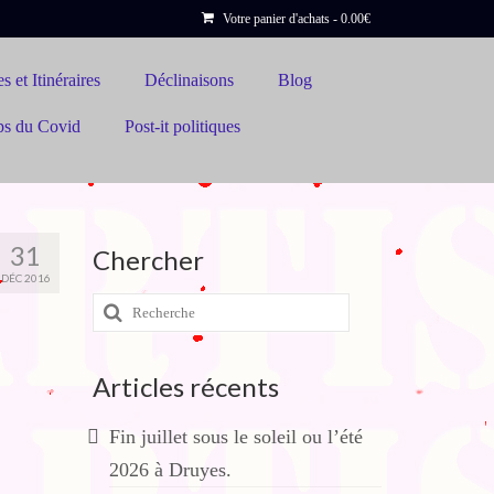
Votre panier d'achats
-
0.00
€
s et Itinéraires
Déclinaisons
Blog
ps du Covid
Post-it politiques
31
Chercher
DÉC 2016
Rechercher
:
Articles récents
Fin juillet sous le soleil ou l’été
2026 à Druyes.