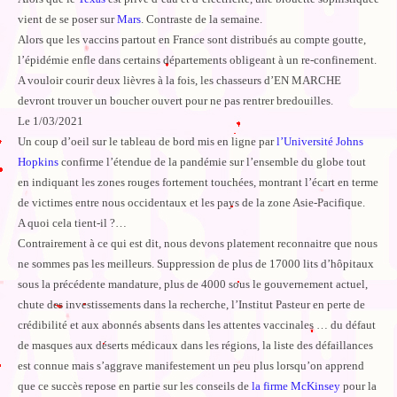
vient de se poser sur
Mars
. Contraste de la semaine.
Alors que les vaccins partout en France sont distribués au compte goutte,
l’épidémie enfle dans certains départements obligeant à un re-confinement.
A vouloir courir deux lièvres à la fois, les chasseurs d’EN MARCHE
devront trouver un boucher ouvert pour ne pas rentrer bredouilles.
Le 1/03/2021
Un coup d’oeil sur le tableau de bord mis en ligne par
l’Université Johns
Hopkins
confirme l’étendue de la pandémie sur l’ensemble du globe tout
en indiquant les zones rouges fortement touchées, montrant l’écart en terme
de victimes entre nous occidentaux et les pays de la zone Asie-Pacifique.
A quoi cela tient-il ?…
Contrairement à ce qui est dit, nous devons platement reconnaitre que nous
ne sommes pas les meilleurs. Suppression de plus de 17000 lits d’hôpitaux
sous la précédente mandature, plus de 4000 sous le gouvernement actuel,
chute des investissements dans la recherche, l’Institut Pasteur en perte de
crédibilité et aux abonnés absents dans les attentes vaccinales … du défaut
de masques aux déserts médicaux dans les régions, la liste des défaillances
est connue mais s’aggrave manifestement un peu plus lorsqu’on apprend
que ce succès repose en partie sur les conseils de
la firme McKinsey
pour la