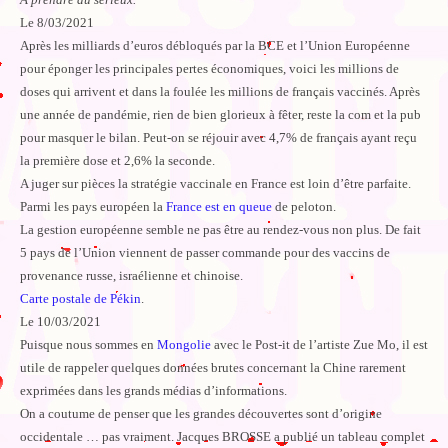
Le 8/03/2021
Après les milliards d’euros débloqués par la BCE et l’Union Européenne
pour éponger les principales pertes économiques, voici les millions de
doses qui arrivent et dans la foulée les millions de français vaccinés. Après
une année de pandémie, rien de bien glorieux à fêter, reste la com et la pub
pour masquer le bilan. Peut-on se réjouir avec 4,7% de français ayant reçu
la première dose et 2,6% la seconde.
A juger sur pièces la stratégie vaccinale en France est loin d’être parfaite.
Parmi les pays européen la
France est en queue
de peloton.
La gestion européenne semble ne pas être au rendez-vous non plus. De fait
5 pays de l’Union viennent de passer commande pour des vaccins de
provenance russe, israélienne et chinoise.
Carte postale de Pékin
.
Le 10/03/2021
Puisque nous sommes en
Mongolie
avec le Post-it de l’artiste Zue Mo, il est
utile de rappeler quelques données brutes concernant la Chine rarement
exprimées dans les grands médias d’informations.
On a coutume de penser que les grandes découvertes sont d’origine
occidentale … pas vraiment. Jacques BROSSE a publié un tableau complet