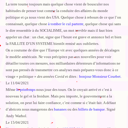
La terre tourne toujours mais quelque chose vient de bousculer nos
habitudes de penser tout comme la conduite des affaires du monde
politique et ça nous vient des USA. Quelque chose à rebours de ce que l’on
connaissait, quelque chose
à tomber le cul parterre
, quelque chose qui sans
le dire ressemble à du SOCIALISME, un mot
terrible
mais il faut bien
appeler un chat : un chat, signe que l’heure est grave et annonce bel et bien
la FAILLITE D’UN SYSTEME bientôt remisé aux oubliettes.
On a coutume de dire que l’Europe vit avec quelques années de décalages
le modèle américain. Ne vous précipitez pas aux nouvelles pour voir
détailler toutes ces mesures, nos milliardaires détenteurs d’informations ne
sont pas pressés de transmettre ces analyses mais préparez-vous donc à ce
virage « politique »
des années Covid
et dites :
bonjour Monsieur Courbet.
Le 11/04/2021
Même
le printemps
nous joue des tours. On le croyait arrivé et c’est à
nouveau le gel et la froidure. Mais peu importe, le gouvernement a la
solution, on peut lui faire confiance, c’est comme si c’était fait. A défaut
d’abricots nous mangerons des
bananes
ou des
billets de banque
. Signé
Andy Warhol.
Le 15/04/2021