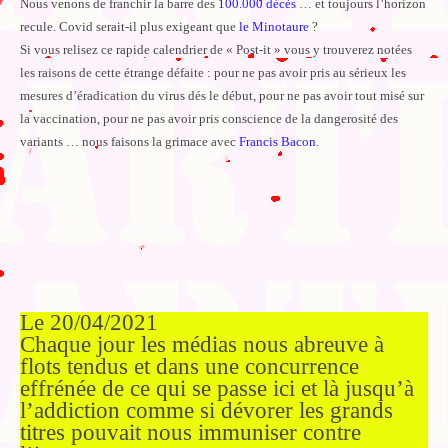
Nous venons de franchir la barre des
100.000 décès
… et toujours l’horizon
recule. Covid serait-il plus exigeant que
le Minotaure
?
Si vous relisez ce rapide calendrier de « Post-it » vous y trouverez notées
les raisons de cette étrange défaite : pour ne pas avoir pris au sérieux les
mesures d’éradication du virus dés le début, pour ne pas avoir tout misé sur
la vaccination, pour ne pas avoir pris conscience de la dangerosité des
variants … nous faisons la grimace avec
Francis Bacon
.
Le 20/04/2021
Chaque jour les médias nous abreuve à
flots tendus et dans une concurrence
effrénée de ce qui se passe ici et là jusqu’à
l’addiction comme si dévorer les grands
titres pouvait nous immuniser contre