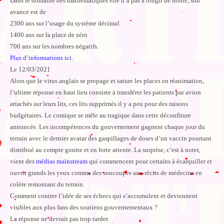
Dans le domaine des mathématiques elle n’a pas à rougir de honte, son
avance est de
2300 ans sur l’usage du système décimal
1400 ans sur la place de zéro
700 ans sur les nombres négatifs.
Plus d’informations ici.
Le 12/03/2021
Alors que le virus anglais se propage et sature les places en réanimation,
l’ultime réponse en haut lieu consiste à transférer les patients par avion
attachés sur leurs lits, ces lits supprimés il y a peu pour des raisons
budgétaires. Le comique se mêle au tragique dans cette déconfiture
annoncée. Les incompétences du gouvernement gagnent chaque jour du
terrain avec le dernier avatar des gaspillages de doses d’un vaccin pourtant
distribué au compte goutte et en forte attente. La surprise, c’est à noter,
vient des
médias mainstream
qui commencent pour certains à écarquiller et
ouvrir grands les yeux comme des soucoupes aux récits de médecins en
colère remontant du terrain.
Comment contrer l’idée de ses échecs qui s’accumulent et deviennent
visibles aux plus fans des soutiens gouvernementaux ?
La réponse ne devrait pas trop tarder.