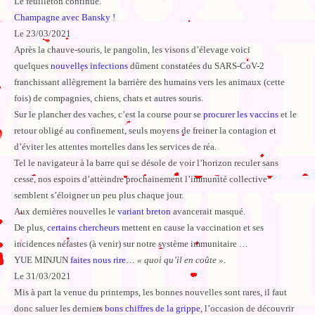
Le feuilleton continue.
Champagne avec Bansky !
Le 23/03/2021
Après la chauve-souris, le pangolin, les visons d’élevage voici
quelques
nouvelles infections
dûment constatées du SARS-CoV-2
franchissant allègrement la barrière des humains vers les animaux (cette
fois) de compagnies, chiens, chats et autres souris.
Sur le plancher des vaches, c’est la course pour se
procurer les vaccins
et le
retour obligé au confinement, seuls moyens de freiner la contagion et
d’éviter les attentes mortelles dans les services de réa.
Tel le navigateur à la barre qui se désole de voir l’horizon reculer sans
cesse, nos espoirs d’atteindre prochainement l’immunité collective
semblent s’éloigner un peu plus chaque jour.
Aux dernières nouvelles le
variant breton
avancerait masqué.
De plus,
certains chercheurs
mettent en cause la vaccination et ses
incidences néfastes (à venir) sur notre système immunitaire …
YUE MINJUN
faites nous rire
…
« quoi qu’il en coûte »
.
Le 31/03/2021
Mis à part la venue du printemps, les bonnes nouvelles sont rares, il faut
donc saluer les derniers
bons chiffres de la grippe
, l’occasion de découvrir