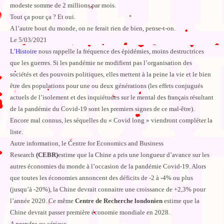
modeste somme de 2 millions par mois.
Tout ça pour ça ? Et oui.
A l’autre bout du monde, on ne ferait rien de bien, pense-t-on.
Le 5/03/2021
L’Histoire
nous rappelle la fréquence des épidémies, moins destructrices
que les guerres. Si les pandémie ne modifient pas l’organisation des
sociétés et des pouvoirs politiques, elles mettent à la peine la vie et le bien
être des populations pour une ou deux générations (les effets conjugués
actuels de l’isolement et des inquiétudes sur le mental des français résultant
de la pandémie du Covid-19 sont les premiers signes de ce mal-être).
Encore mal connus, les séquelles du « Covid long » viendront compléter la
liste.
Autre information, le Centre for Economics and Business
Research
(CEBR)
estime que la Chine a pris une longueur d’avance sur les
autres économies du monde à l’occasion de la pandémie Covid-19. Alors
que toutes les économies annoncent des déficits de -2 à -4% ou plus
(jusqu’à -20%), la Chine devrait connaitre une croissance de +2,3% pour
l’année 2020. Ce même
Centre de Recherche londonien
estime que la
Chine devrait passer première économie mondiale en 2028.
A prendre au sérieux.