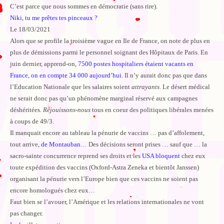
C’est parce que nous sommes en démocratie (sans rire).
Niki, tu me prêtes tes pinceaux ?
Le 18/03/2021
Alors que se profile la troisième vague en Ile de France, on note de plus en
plus de démissions parmi le personnel soignant des Hôpitaux de Paris. En
juin dernier, apprend-on,
7500 postes hospitaliers étaient vacants en
France, on en compte 34 000 aujourd’hui.
Il n’y aurait donc pas que dans
l’Education Nationale que les salaires soient
attrayants
. Le désert médical
ne serait donc pas qu’un phénomène marginal réservé aux campagnes
déshéritées.
Réjouissons-nous
tous en coeur des politiques libérales menées
à coups de 49/3.
Il manquait encore au tableau la pénurie de vaccins … pas d’affolement,
tout arrive,
de Montauban
… Des décisions seront prises … sauf que … la
sacro-sainte concurrence reprend ses droits et les
USA bloquent
chez eux
toute expédition des vaccins (Oxford-Astra Zeneka et bientôt Janssen)
organisant la pénurie vers l’Europe bien que ces vaccins ne soient pas
encore homologués chez eux…
Faut bien se l’avouer, l’Amérique et les relations internationales ne vont
pas changer.