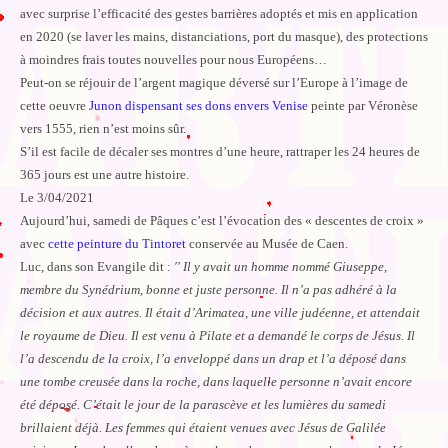
avec surprise l’efficacité des gestes barrières adoptés et mis en application
en 2020 (se laver les mains, distanciations, port du masque), des protections
à moindres frais toutes nouvelles pour nous Européens…
Peut-on se réjouir de l’argent magique déversé sur l’Europe à l’image de
cette oeuvre
Junon dispensant ses dons envers Venise
peinte par Véronèse
vers 1555, rien n’est moins sûr.
S’il est facile de décaler ses montres d’une heure, rattraper les 24 heures de
365 jours est une autre histoire.
Le 3/04/2021
Aujourd’hui, samedi de Pâques c’est l’évocation des « descentes de croix »
avec
cette peinture du Tintoret
conservée au Musée de Caen.
Luc, dans son Evangile dit :
′′ Il y avait un homme nommé Giuseppe,
membre du Synédrium, bonne et juste personne. Il n’a pas adhéré à la
décision et aux autres. Il était d’Arimatea, une ville judéenne, et attendait
le royaume de Dieu. Il est venu à Pilate et a demandé le corps de Jésus. Il
l’a descendu de la croix, l’a enveloppé dans un drap et l’a déposé dans
une tombe creusée dans la roche, dans laquelle personne n’avait encore
été déposé. C’était le jour de la parascève et les lumières du samedi
brillaient déjà. Les femmes qui étaient venues avec Jésus de Galilée