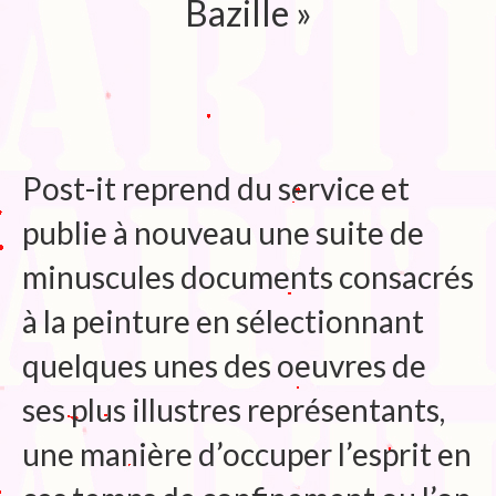
Bazille »
Blog
Bibliographie
Edition de Cartes postales.
Au temps du Covid
Post-it reprend du service et
Post-it politiques
publie à nouveau une suite de
minuscules documents consacrés
à la peinture en sélectionnant
quelques unes des oeuvres de
ses plus illustres représentants,
une manière d’occuper l’esprit en