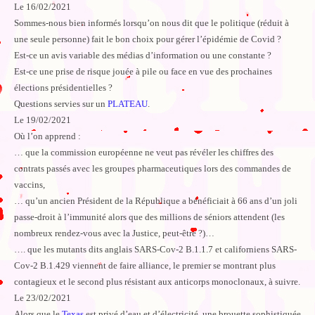
Le 16/02/2021
Sommes-nous bien informés lorsqu’on nous dit que le politique (réduit à
une seule personne) fait le bon choix pour gérer l’épidémie de Covid ?
Est-ce un avis variable des médias d’information ou une constante ?
Est-ce une prise de risque jouée à pile ou face en vue des prochaines
élections présidentielles ?
Questions servies sur un
PLATEAU
.
Le 19/02/2021
Où l’on apprend :
… que la commission européenne ne veut pas révéler les chiffres des
contrats passés avec les groupes pharmaceutiques lors des commandes de
vaccins,
… qu’un ancien Président de la République a bénéficiait à 66 ans d’un joli
passe-droit à l’immunité alors que des millions de séniors attendent (les
nombreux rendez-vous avec la Justice, peut-être ?)…
…. que les mutants dits anglais SARS-Cov-2 B.1.1.7 et californiens SARS-
Cov-2 B.1.429 viennent de faire alliance, le premier se montrant plus
contagieux et le second plus résistant aux anticorps monoclonaux, à suivre.
Le 23/02/2021
Alors que le
Texas
est privé d’eau et d’électricité, une brouette sophistiquée