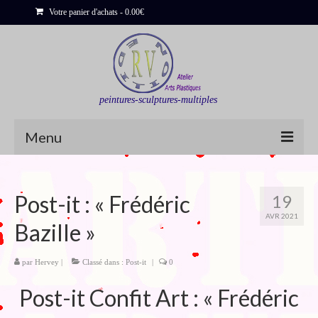
Votre panier d'achats
-
0.00
€
peintures-sculptures-multiples
Menu
Shop
Post-it : « Frédéric
19
Sculptures
AVR 2021
Bazille »
Bois flottés
Peinture : Cartes et Itinéraires
par
Hervey
|
Classé dans :
Post-it
|
0
Post-it Confit Art : « Frédéric
Déclinaisons