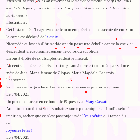
suivirent Joseph ; elles observèrent la tombe et comment le corps de Jésus
avait été déposé, puis retournées et préparèrent des arômes et des huiles
parfumées. »
Illustration :
Cet instantané d’image évoque le moment précis de la descente de croix où
le corps est décloué de
la croix
.
Nicomède et Joseph d’Arimathie ont du poser une échelle contre la croix et
descendent précautionneusement le corps du supplicié.
En bas à droite deux disciples tendent le linceul.
Au centre la mère de Christ abattue gisant à terre est consolée par Salomé
mère de Jean, Marie femme de Clopas, Marie Magdala. Les trois
l’entourent.
Saint Jean est à gauche et Pierre à droite les mains jointes, en prière.
Le 5/04/2021
Un peu de douceur en ce lundi de Pâques avec
Mary Cassatt
.
Attention toutefois si vous souhaitez sortir piqueniquer en famille selon la
tradition, sachez que ce n’est pas toujours de
l’eau bénite
qui tombe du
ciel.
Joyeuses fêtes !
Le 8/04/2021