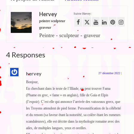
Hervey
Suivre Hervey:
peintre sculpteur
graveur
Peintre - sculpteur - graveur
4 Responses
hervey
27 décembre 2022
|
Bonjour,
En cherchant dans le texte de l’Illiade, on peut trouver Fama
(Phame en grec, « fame » en anglais), fille de Gaïa et Elpis
(l’espoir). C’est elle qui annonce l’arrivée des vaisseaux grecs, que
les Troyens attendent de pied ferme. Personnification de la célébrité
et du renom (sa faveur étant la notoriété, sa colère étant les rumeurs
scandaleuses), elle est décrite dans la mythologie romaine avec des
ailes, de multiples langues, yeux et oreilles.