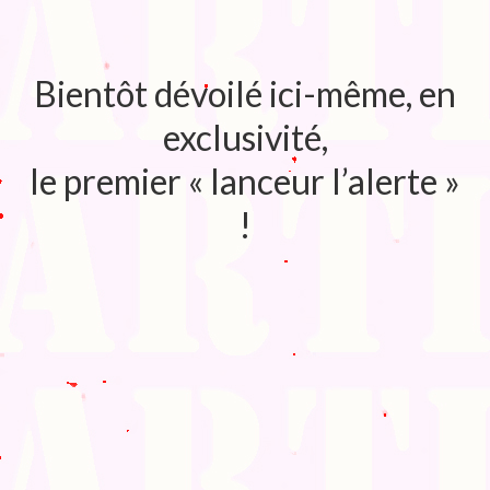
Bibliographie
Edition de Cartes postales.
Bientôt dévoilé ici-même, en
Au temps du Covid
exclusivité,
Post-it politiques
le premier « lanceur l’alerte »
!