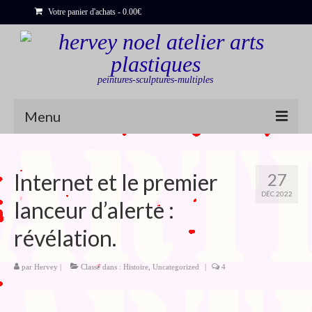
Votre panier d'achats
-
0.00
€
peintures-sculptures-multiples
Menu
Shop
Internet et le premier
27
Sculptures
DÉC 2022
lanceur d’alerte :
Bois flottés
révélation.
Peinture : Cartes et Itinéraires
Déclinaisons
par
Hervey
|
Classé dans :
Histoire
,
Uncategorized
|
4
Blog