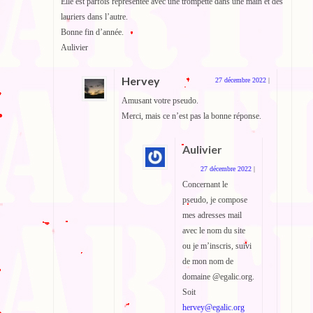
Elle est parfois représentée avec une trompette dans une main et des
lauriers dans l’autre.
Bonne fin d’année.
Aulivier
Hervey
27 décembre 2022
|
Amusant votre pseudo.
Merci, mais ce n’est pas la bonne réponse.
Aulivier
27 décembre 2022
|
Concernant le
pseudo, je compose
mes adresses mail
avec le nom du site
ou je m’inscris, suivi
de mon nom de
domaine @egalic.org.
Soit
hervey@egalic.org