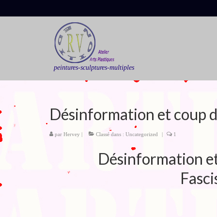
peintures-sculptures-multiples
Désinformation et coup d
par
Hervey
|
Classé dans :
Uncategorized
|
1
Désinformation et
Fasc