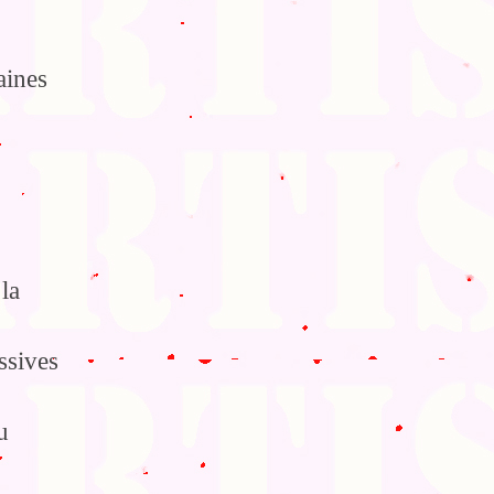
aines
la
ssives
u