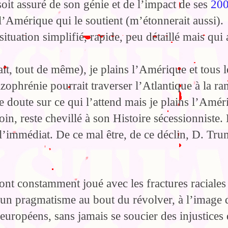
oit assuré de son génie et de l’impact de ses
20
 l’Amérique qui le soutient (m’étonnerait aussi).
ituation simplifié, rapide, peu détaillé mais qui 
it, tout de même), je plains l’Amérique et tous l
ophrénie pourrait traverser l’Atlantique à la ra
e doute sur ce qui l’attend mais je plains l’Amér
oin, reste chevillé à son Histoire sécessionniste. 
l’immédiat. De ce mal être, de ce déclin, D. Tr
ont constamment joué avec les fractures raciales
e, un pragmatisme au bout du révolver, à l’image 
européens, sans jamais se soucier des injustices 