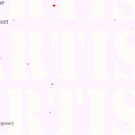
ne
ort
uppose)