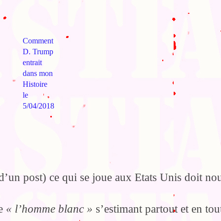
Comment
D. Trump
entrait
dans mon
Histoire
le
5/04/2018
 d’un post) ce qui se joue aux Etats Unis doit no
de
« l’homme blanc »
s’estimant partout et en tout