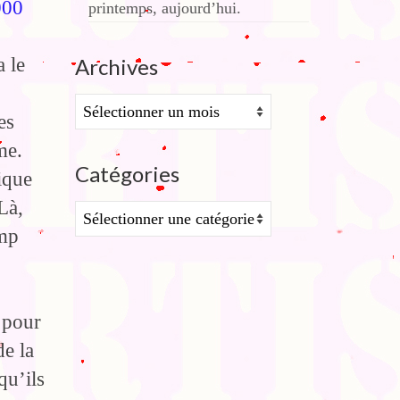
000
printemps, aujourd’hui.
a le
Archives
Archives
es
me.
Catégories
ique
Là,
Catégories
ump
 pour
de la
qu’ils