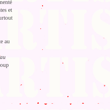
émenté
tes et
urtout
te au
 au
coup