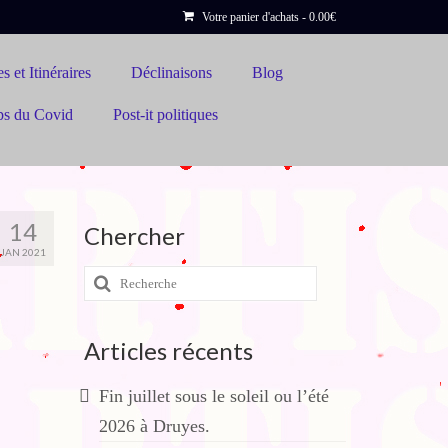
Votre panier d'achats
-
0.00
€
s et Itinéraires
Déclinaisons
Blog
ps du Covid
Post-it politiques
14
Chercher
JAN 2021
Rechercher
:
Articles récents
Fin juillet sous le soleil ou l’été
2026 à Druyes.