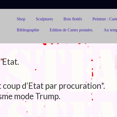
Shop
Sculptures
Bois flottés
Peinture : Carte
Bibliographie
Edition de Cartes postales.
Au tem
’Etat.
 coup d’Etat par procuration*.
isme mode Trump.