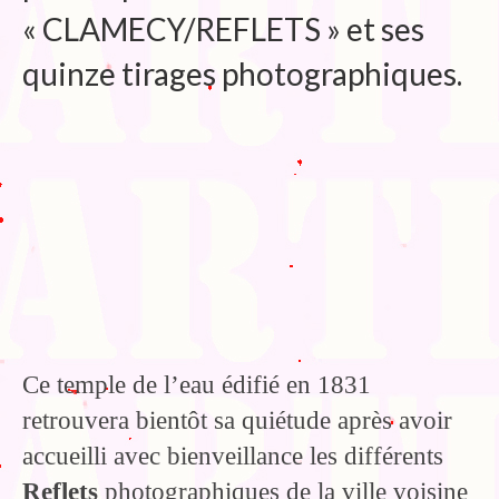
« CLAMECY/REFLETS » et ses
Bibliographie
quinze tirages photographiques.
Edition de Cartes postales.
Au temps du Covid
Post-it politiques
Ce temple de l’eau édifié en 1831
retrouvera bientôt sa quiétude après avoir
accueilli avec bienveillance les différents
Reflets
photographiques de la ville voisine