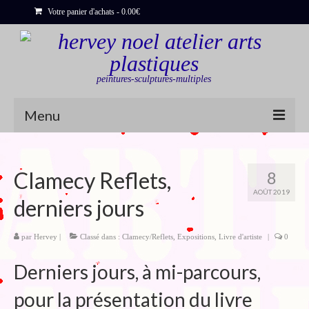
Votre panier d'achats
-
0.00
€
peintures-sculptures-multiples
Menu
Shop
Clamecy Reflets,
8
Sculptures
AOÛT 2019
derniers jours
Bois flottés
Peinture : Cartes et Itinéraires
par
Hervey
|
Classé dans :
Clamecy/Reflets
,
Expositions
,
Livre d'artiste
|
0
Déclinaisons
Derniers jours, à mi-parcours,
pour la présentation du livre
Blog