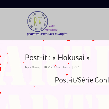
peintures-sculptures-multiples
Post-it : « Hokusai »
par
Hervey
|
Classé dans :
Post-it
|
0
Post-it/Série Conf