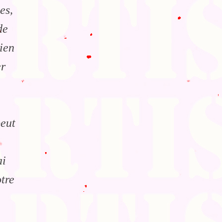
es,
de
ien
er
peut
ai
otre