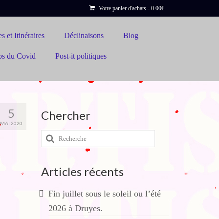
Votre panier d'achats
-
0.00
€
s et Itinéraires
Déclinaisons
Blog
ps du Covid
Post-it politiques
5
Chercher
MAI 2020
Rechercher
:
Articles récents
Fin juillet sous le soleil ou l’été
2026 à Druyes.