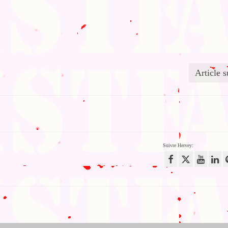
Article s
Suivre Hervey: