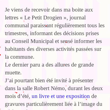
Blog
Je viens de recevoir dans ma boite aux
Bibliographie
lettres « Le Petit Drogien », journal
Edition de Cartes postales.
communal paraissant régulièrement tous les
Au temps du Covid
trimestres, informant des décisions prises
au Conseil Municipal et sensé informer les
Post-it politiques
habitants des diverses activités passées sur
la commune.
Le dernier paru a des allures de grande
muette.
J’ai pourtant bien été invité à présenter
dans la salle Robert Némo, durant les deux
mois d’été,
un livre et une exposition
de
gravures particulièrement liée à l’image du