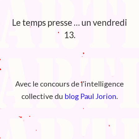
Blog
Bibliographie
Le temps presse … un vendredi
Edition de Cartes postales.
13.
Au temps du Covid
Post-it politiques
Avec le concours de l’intelligence
collective du
blog Paul Jorion
.