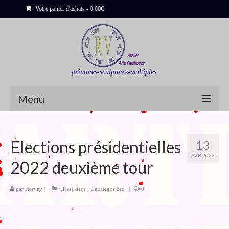
Votre panier d'achats
-
0.00
€
peintures-sculptures-multiples
Menu
Shop
Elections présidentielles
13
Sculptures
AVR 2022
2022 deuxième tour
Bois flottés
Peinture : Cartes et Itinéraires
par
Hervey
|
Classé dans :
Uncategorized
|
0
Déclinaisons