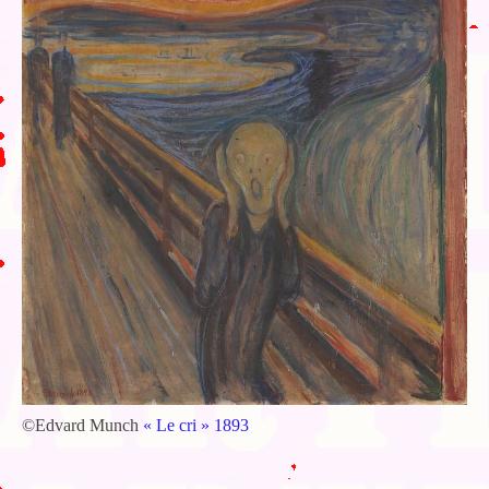
©Edvard Munch
« Le cri » 1893