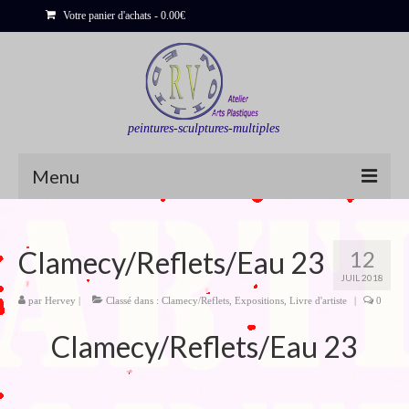
Votre panier d'achats
-
0.00
€
peintures-sculptures-multiples
Menu
Shop
Clamecy/Reflets/Eau 23
12
Sculptures
JUIL 2018
Bois flottés
par
Hervey
|
Classé dans :
Clamecy/Reflets
,
Expositions
,
Livre d'artiste
|
0
Clamecy/Reflets/Eau 23
Peinture : Cartes et Itinéraires
Déclinaisons