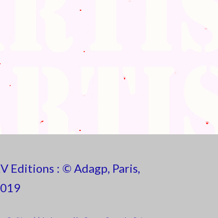
V Editions : © Adagp, Paris,
019