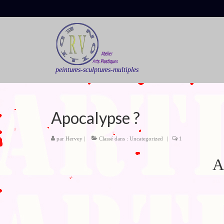
peintures-sculptures-multiples
Apocalypse ?
par
Hervey
|
Classé dans :
Uncategorized
|
1
А