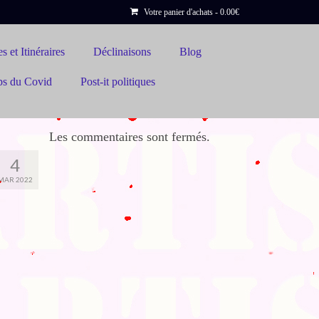
Votre panier d'achats
-
0.00
€
s et Itinéraires
Déclinaisons
Blog
ps du Covid
Post-it politiques
Les commentaires sont fermés.
4
MAR 2022