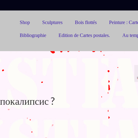
Shop
Sculptures
Bois flottés
Peinture : Carte
Bibliographie
Edition de Cartes postales.
Au tem
покалипсис ?