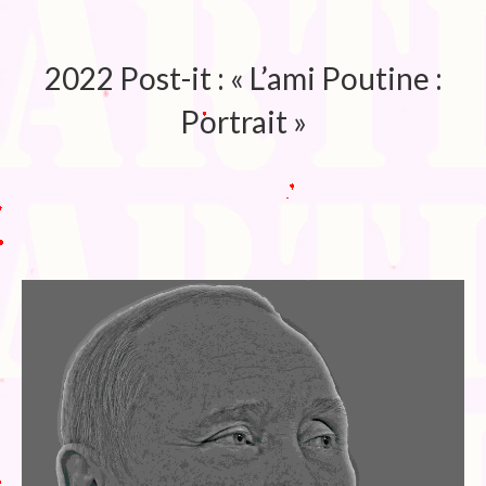
Blog
Bibliographie
2022 Post-it : « L’ami Poutine :
Edition de Cartes postales.
Portrait »
Au temps du Covid
Post-it politiques