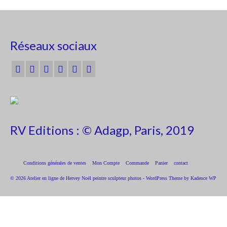
Réseaux sociaux
RV Editions : © Adagp, Paris, 2019
Conditions générales de ventes
Mon Compte
Commande
Panier
contact
© 2026 Atelier en ligne de Hervey Noël peintre sculpteur photos - WordPress Theme by
Kadence WP