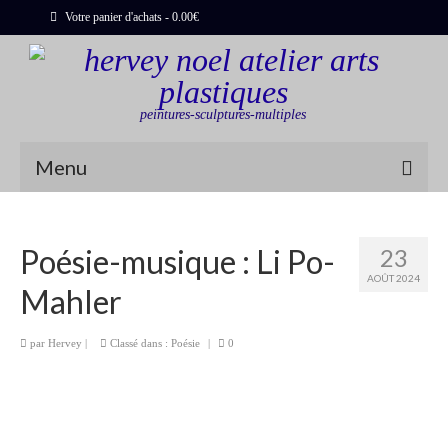
Votre panier d'achats
-
0.00
€
peintures-sculptures-multiples
Menu
Shop
Poésie-musique : Li Po-
23
Sculptures
AOÛT 2024
Mahler
Bois flottés
Peinture : Cartes et Itinéraires
par
Hervey
|
Classé dans :
Poésie
|
0
Déclinaisons
Blog