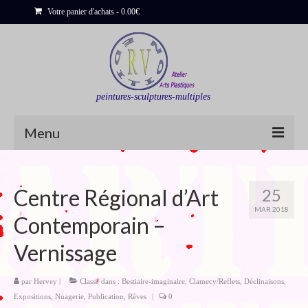
Votre panier d'achats
-
0.00
€
peintures-sculptures-multiples
Menu
Shop
Centre Régional d’Art
25
Sculptures
MAR 2018
Contemporain –
Bois flottés
Vernissage
Peinture : Cartes et Itinéraires
Déclinaisons
par
Hervey
|
Classé dans :
Bestiaire-imaginaire
,
Clamecy/Reflets
,
Déclinaisons
,
Expositions
,
Nuagerie
,
Publication
,
Rêves
|
0