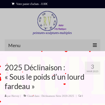
Votre panier d'achats
-
0.00
€
peintures-sculptures-multiples
Menu
Shop
2025 Déclinaison :
3
Sculptures
MAR 2025
« Sous le poids d’un lourd
Bois flottés
fardeau »
Peinture : Cartes et Itinéraires
Déclinaisons
par
Hervey
|
Classé dans :
Déclinaisons Série 2020-2025
|
0