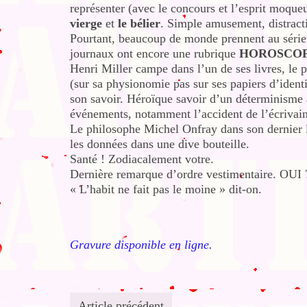
représenter (avec le concours et l’esprit moque
vierge
et
le bélier
. Simple amusement, distracti
Pourtant, beaucoup de monde prennent au sérieu
journaux ont encore une rubrique
HOROSCO
Henri Miller campe dans l’un de ses livres, le 
(sur sa physionomie pas sur ses papiers d’ident
son savoir. Héroïque savoir d’un déterminisme a
événements, notamment l’accident de l’écrivain 
Le philosophe Michel Onfray dans son dernier 
les données dans une dive bouteille.
Santé ! Zodiacalement votre.
Dernière remarque d’ordre vestimentaire. OUI
« L’habit ne fait pas le moine » dit-on.
Gravure disponible en ligne.
Article précédent