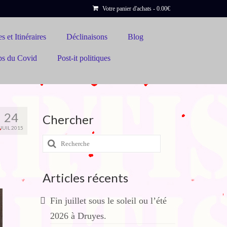
Votre panier d'achats
-
0.00
€
s et Itinéraires
Déclinaisons
Blog
ps du Covid
Post-it politiques
24
Chercher
JUIL 2015
Rechercher
:
Articles récents
Fin juillet sous le soleil ou l’été
2026 à Druyes.