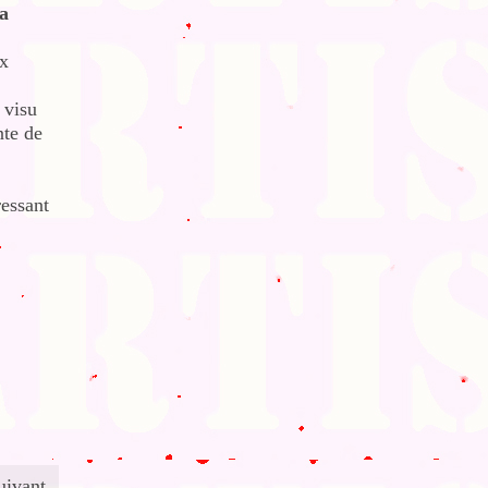
la
ux
 visu
nte de
essant
uivant