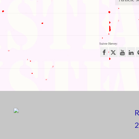
Suivre Hervey:
R
2