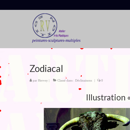
peintures-sculptures-multiples
Zodiacal
par
Hervey
|
Classé dans :
Déclinaisons
|
0
Illustration