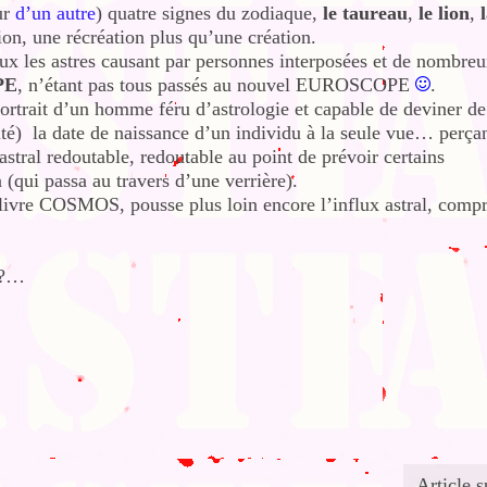
ur
d’un autre
) quatre signes du zodiaque,
le taureau
,
le lion
,
on, une récréation plus qu’une création.
x les astres causant par personnes interposées et de nombre
PE
, n’étant pas tous passés au nouvel EUROSCOPE
.
portrait d’un homme féru d’astrologie et capable de deviner de
ité) la date de naissance d’un individu à la seule vue… perça
stral redoutable, redoutable au point de prévoir certains
(qui passa au travers d’une verrière).
livre COSMOS, pousse plus loin encore l’influx astral, compr
 ?…
Article s