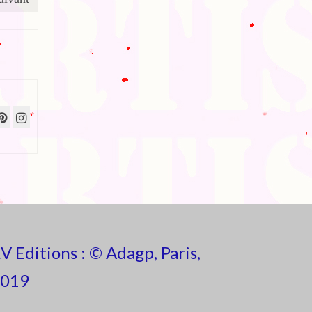
V Editions : © Adagp, Paris,
019