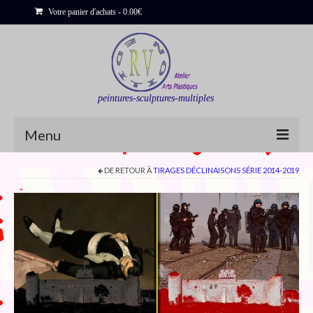
Votre panier d'achats
-
0.00
€
peintures-sculptures-multiples
Menu
DE RETOUR À
TIRAGES DÉCLINAISONS SÉRIE 2014-2019
Shop
Sculptures
Bois flottés
Peinture : Cartes et Itinéraires
Déclinaisons