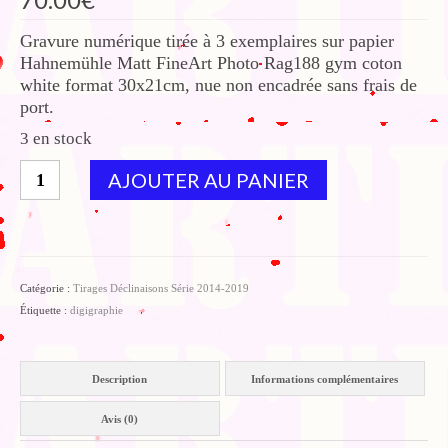
Gravure numérique tirée à 3 exemplaires sur papier
Hahnemühle Matt FineArt Photo Rag188 gym coton
white format 30x21cm, nue non encadrée sans frais de
port.
3 en stock
quantité
AJOUTER AU PANIER
de
Vers
une
guerre
civile
Catégorie :
Tirages Déclinaisons Série 2014-2019
mondialisée
Étiquette :
digigraphie
?
Description
Informations complémentaires
Avis (0)