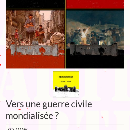
Blog
Bibliographie
Edition de Cartes postales.
Au temps du Covid
Post-it politiques
Vers une guerre civile
mondialisée ?
70.00
€