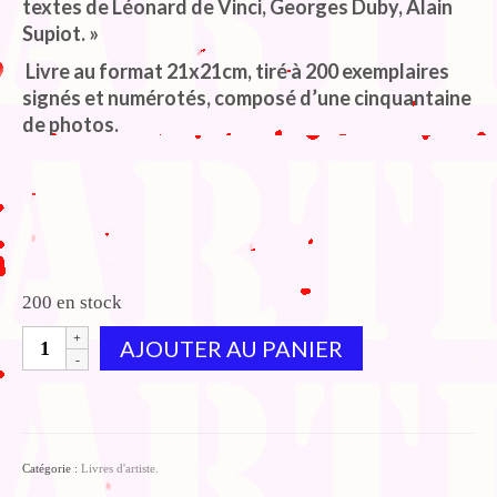
textes de Léonard de Vinci, Georges Duby, Alain
Supiot. »
Livre au format 21x21cm, tiré à 200 exemplaires
signés et numérotés, composé d’une cinquantaine
de photos.
200 en stock
quantité
AJOUTER AU PANIER
de
Le
livre
Clamecy/Reflets
Catégorie :
Livres d'artiste.