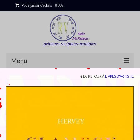
Votre panier d'achats
-
0.00
€
peintures-sculptures-multiples
Menu
DE RETOUR À
LIVRES D'ARTISTE.
Shop
Sculptures
Bois flottés
Peinture : Cartes et Itinéraires
Déclinaisons