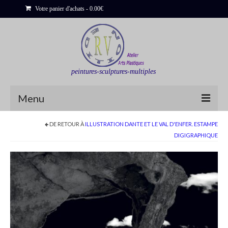
Votre panier d'achats
-
0.00
€
peintures-sculptures-multiples
Menu
DE RETOUR À
ILLUSTRATION DANTE ET LE VAL D'ENFER. ESTAMPE
Shop
DIGIGRAPHIQUE
Sculptures
Bois flottés
Peinture : Cartes et Itinéraires
Déclinaisons