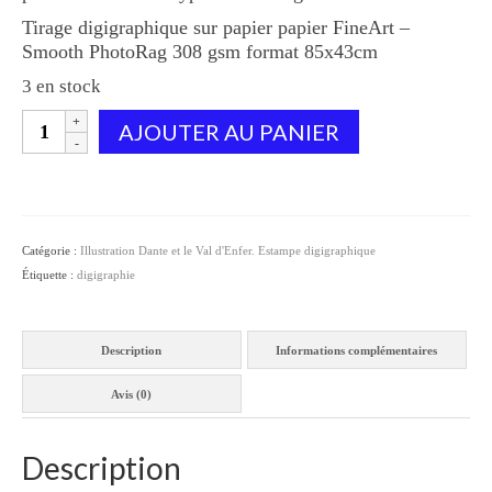
Tirage digigraphique sur papier papier FineArt –
Smooth PhotoRag 308 gsm format 85x43cm
3 en stock
quantité
AJOUTER AU PANIER
de
Dante
et
le
Val
Catégorie :
Illustration Dante et le Val d'Enfer. Estampe digigraphique
d'Enfer-
Étiquette :
digigraphie
chant
32
Description
Informations complémentaires
Avis (0)
Description