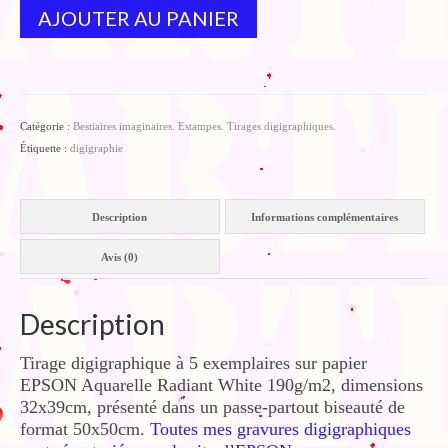
Hommage
AJOUTER AU PANIER
à
Ingres
Catégorie :
Bestiaires imaginaires. Estampes. Tirages digigraphiques.
Étiquette :
digigraphie
Description
Informations complémentaires
Avis (0)
Description
Tirage digigraphique à 5 exemplaires sur papier
EPSON Aquarelle Radiant White 190g/m2, dimensions
32x39cm, présenté dans un passe-partout biseauté de
format 50x50cm.
Toutes mes gravures digigraphiques