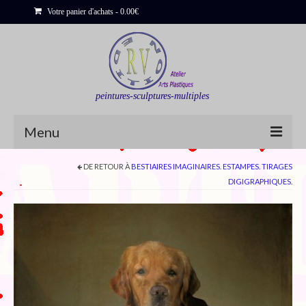
Votre panier d'achats
-
0.00
€
peintures-sculptures-multiples
Menu
DE RETOUR À
BESTIAIRES IMAGINAIRES. ESTAMPES. TIRAGES
Shop
DIGIGRAPHIQUES.
Sculptures
Bois flottés
Peinture : Cartes et Itinéraires
Déclinaisons