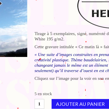
Tirage à 5 exemplaires, signé, numéroté 
White 195 g/m2.
Cette gravure intitulée « Ce matin là » fa
« Une suite d’images construites en pren
créativité plastique. Thème baudelairien, 
changeant jamais le même est un élément e
seulement) qu’il traverse d’ouest en est c
Cliquez sur l’image pour la voir en son ent
5 en stock
quantité
AJOUTER AU PANIER
de