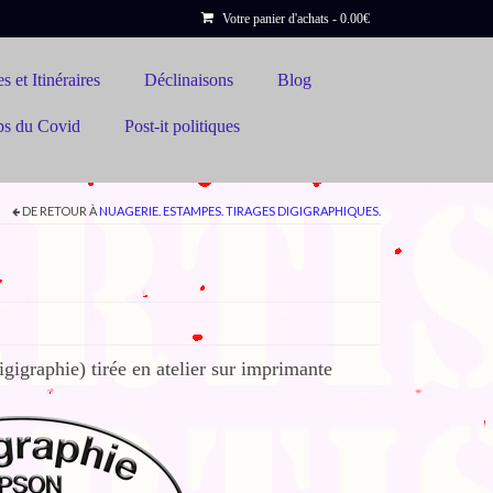
Votre panier d'achats
-
0.00
€
s et Itinéraires
Déclinaisons
Blog
ps du Covid
Post-it politiques
DE RETOUR À
NUAGERIE. ESTAMPES. TIRAGES DIGIGRAPHIQUES.
gigraphie) tirée en atelier sur imprimante