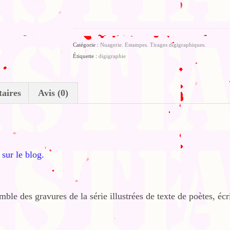
Ce
matin
là
Catégorie :
Nuagerie. Estampes. Tirages digigraphiques.
Étiquette :
digigraphie
aires
Avis (0)
 sur le blog.
e des gravures de la série illustrées de texte de poètes, écr