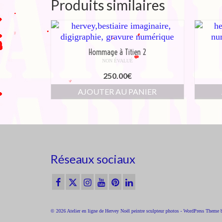
Produits similaires
Hommage à Titien 2
NON ÉVALUÉ
250.00
€
AJOUTER AU PANIER
Réseaux sociaux
© 2026 Atelier en ligne de Hervey Noël peintre sculpteur photos - WordPress Theme