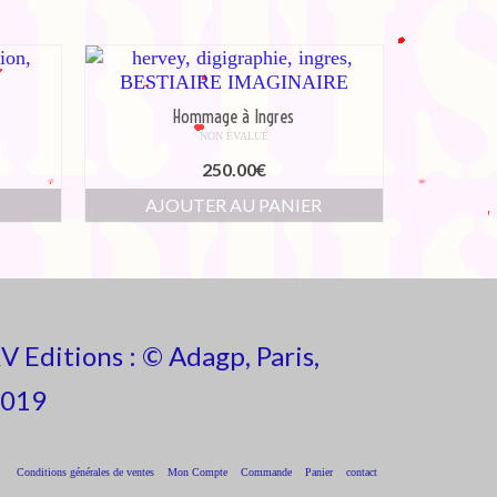
Hommage à Ingres
NON ÉVALUÉ
250.00
€
R
AJOUTER AU PANIER
V Editions : © Adagp, Paris,
019
Conditions générales de ventes
Mon Compte
Commande
Panier
contact