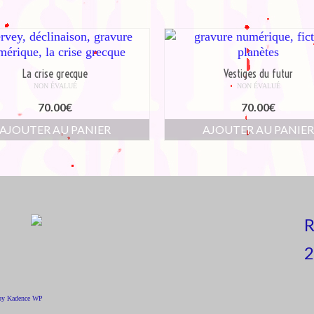
La crise grecque
Vestiges du futur
NON ÉVALUÉ
NON ÉVALUÉ
70.00
€
70.00
€
AJOUTER AU PANIER
AJOUTER AU PANIE
R
2
 by
Kadence WP