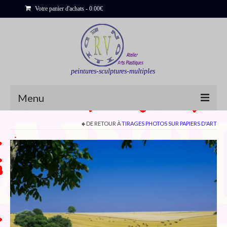
Votre panier d'achats
-
0.00
€
peintures-sculptures-multiples
Menu
DE RETOUR À
TIRAGES PHOTOS SUR PAPIERS D'ART
Shop
Sculptures
Bois flottés
Peinture : Cartes et Itinéraires
Déclinaisons