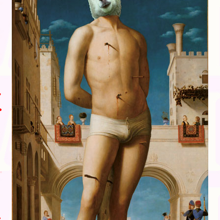
Blog
Bibliographie
Edition de Cartes postales.
Au temps du Covid
Post-it politiques