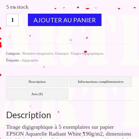
5 en stock
quantité
AJOUTER AU PANIER
de
Hommage
à
Antoine
de
Catégorie :
Bestiaires imaginaires. Estampes. Tirages digigraphiques.
Messine2
Étiquette :
digigraphie
Description
Informations complémentaires
Avis (0)
Description
Tirage digigraphique à 5 exemplaires sur papier
EPSON Aquarelle Radiant White 190g/m2, dimensions