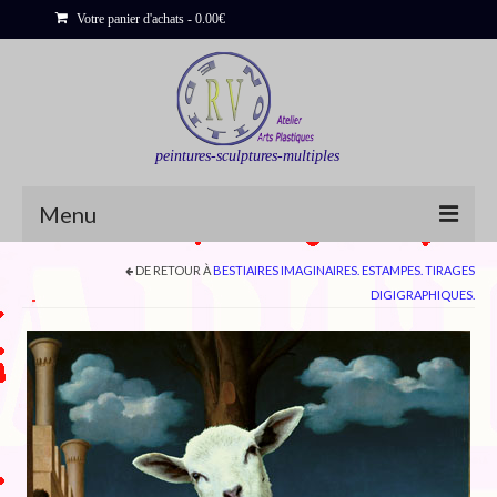
Votre panier d'achats
-
0.00
€
peintures-sculptures-multiples
Menu
DE RETOUR À
BESTIAIRES IMAGINAIRES. ESTAMPES. TIRAGES
Shop
DIGIGRAPHIQUES.
Sculptures
Bois flottés
Peinture : Cartes et Itinéraires
Déclinaisons