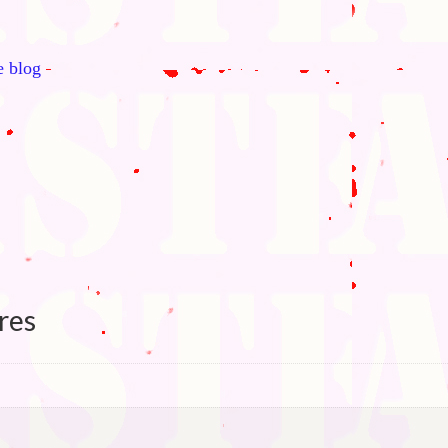
le blog
res