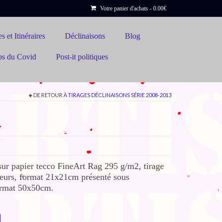
Votre panier d'achats
-
0.00
€
s et Itinéraires
Déclinaisons
Blog
ps du Covid
Post-it politiques
DE RETOUR À
TIRAGES DÉCLINAISONS SÉRIE 2008-2013
sur papier tecco FineArt Rag 295 g/m2, tirage
eurs, format 21x21cm présenté sous
format 50x50cm.