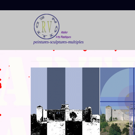
peintures-sculptures-multiples