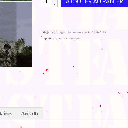
AJOUTER AU PANIER
de
A
la
découpe
Catégorie :
Tirages Déclinaisons Série 2008-2013
Étiquette :
gravure numérique
aires
Avis (0)