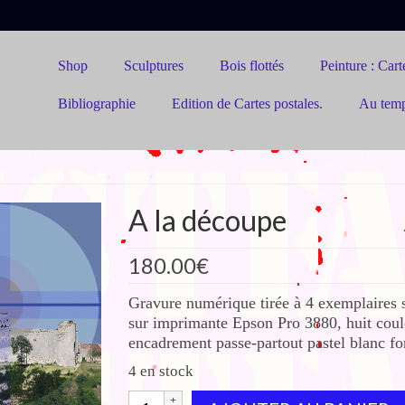
Shop
Sculptures
Bois flottés
Peinture : Carte
Bibliographie
Edition de Cartes postales.
Au tem
A la découpe
180.00
€
Gravure numérique tirée à 4 exemplaires 
sur imprimante Epson Pro 3880, huit coul
encadrement passe-partout pastel blanc 
4 en stock
quantité